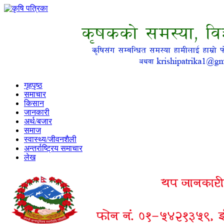
गृहपृष्ठ
समाचार
किसान
जानकारी
अर्थ/बजार
समाज
स्वास्थ्य/जीवनशैली
अन्तर्राष्ट्रिय समाचार
लेख