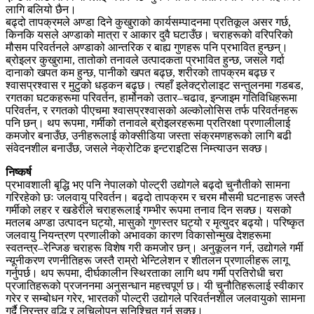
लागि बलियो छैन।
बढ्दो तापक्रमले अण्डा दिने कुखुराको कार्यसम्पादनमा प्रतिकूल असर गर्छ,
किनकि यसले अण्डाको मात्रा र आकार दुवै घटाउँछ। चराहरूको वरिपरिको
मौसम परिवर्तनले अण्डाको आन्तरिक र बाह्य गुणहरू पनि प्रभावित हुन्छन्।
ब्रोइलर कुखुरामा, तातोको तनावले उत्पादकता प्रभावित हुन्छ, जसले गर्दा
दानाको खपत कम हुन्छ, पानीको खपत बढ्छ, शरीरको तापक्रम बढ्छ र
श्वासप्रश्वास र मुटुको धड्कन बढ्छ। त्यहाँ इलेक्ट्रोलाइट सन्तुलनमा गडबड,
रगतका घटकहरूमा परिवर्तन, हार्मोनको उतार–चढाव, इन्जाइम गतिविधिहरूमा
परिवर्तन, र रगतको पीएचमा श्वासप्रश्वासको अल्कोलोसिस तर्फ परिवर्तनहरू
पनि छन्। थप रूपमा, गर्मीको तनावले ब्रोइलरहरूमा प्रतिरक्षा प्रणालीलाई
कमजोर बनाउँछ, उनीहरूलाई कोक्सीडिया जस्ता संक्रमणहरूको लागि बढी
संवेदनशील बनाउँछ, जसले नेक्रोटिक इन्टराइटिस निम्त्याउन सक्छ।
निष्कर्ष
प्रभावशाली बृद्धि भए पनि नेपालको पोल्ट्री उद्योगले बढ्दो चुनौतीको सामना
गरिरहेको छः जलवायु परिवर्तन। बढ्दो तापक्रम र चरम मौसमी घटनाहरू जस्तै
गर्मीको लहर र खडेरीले चराहरूलाई गम्भीर रूपमा तनाव दिन सक्छ। यसको
मतलब अण्डा उत्पादन घट्यो, मासुको गुणस्तर घट्यो र मृत्युदर बढ्यो। परिष्कृत
जलवायु नियन्त्रण प्रणालीको अभावका कारण विकासोन्मुख देशहरूमा
स्वतन्त्र–रेन्जिङ चराहरू विशेष गरी कमजोर छन्। अनुकूलन गर्न, उद्योगले गर्मी
न्यूनीकरण रणनीतिहरू जस्तै राम्रो भेन्टिलेशन र शीतलन प्रणालीहरू लागू
गर्नुपर्छ। थप रूपमा, दीर्घकालीन स्थिरताका लागि थप गर्मी प्रतिरोधी चरा
प्रजातिहरूको प्रजननमा अनुसन्धान महत्त्वपूर्ण छ। यी चुनौतिहरूलाई स्वीकार
गरेर र सम्बोधन गरेर, भारतको पोल्ट्री उद्योगले परिवर्तनशील जलवायुको सामना
गर्दै निरन्तर वृद्धि र लचिलोपन सुनिश्चित गर्न सक्छ।