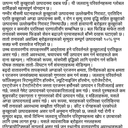
उत्पन्न गरी कुखुराको उत्पादनमा दबाब पर्छ। यी जलवायु परिवर्तनहरूमा ग्लोबल
वार्मिङको महत्त्वपूर्ण योगदान छ।
गम्भीर मौसमी घटनाहरूले कुखुराको उत्पादनमा उल्लेखनीय गिरावट, प्रतिदिन
प्रति कुखुराको अण्डा उत्पादनमा कमी, र रोग र मृत्यु दरमा वृद्धि सहित कुखुराको
उत्पादनमा उल्लेखनीय गिरावट निम्त्याउँछ। तातो हावापानी ब्रोइलर कुखुराको
मृत्युदर र कमजोर प्रतिरक्षा प्रणालीसँग सम्बन्धित छ। बल फिडिङ मार्फत तातो
तनावको समयमा फिडको सेवन बढाउने प्रयासहरूले बाँच्ने दरहरू घटाएको छ।
तातो तनावको अवधिमा ब्रोइलरहरूको मृत्युदर सम्पूर्ण उत्पादनको १०% पुग्न
सक्छ भनी दस्तावेज गरिएको छ।
उच्च वातावरणीय तापक्रमसँगै आर्द्रतामा हुने परिवर्तनले कुखुरालाई प्रतिकूल
असर गर्छ। तातो अवस्थामा, चयापचय गर्मी उत्पादन कम गर्न चराहरूले कम
दाना खान्छन्। नतिजाको रूपमा, मांसपेशी वृद्धिको लागि प्रयोग गर्न सकिने
पोषक तत्वहरू तातो–विघटन गर्ने संयन्त्रहरूमा मोडिन्छन्।
बढ्दो वातावरणीय तापक्रमले अण्डाको प्रजनन क्षमता, तिनीहरूको ह्याच क्षमता
र प्रजनन जनसंख्यामा चल्लाको गुणस्तर कम गर्न सक्छ। जलवायु परिवर्तनले
फॉलिक्युलर स्टिम्युलेटिंग हॉरमोन, ल्यूटिनाइजिंग हॉरमोन, प्रोजेस्टेरोन,
एस्ट्रोजन र टेस्टोस्टेरोन जस्ता प्रजनन हर्मोनको उत्पादन र रिलीजलाई असर
गर्छ, जसले गेमेट उत्पादनको प्रभावकारितालाई कम गर्छ। यसले पुरुषहरूले कम
शुक्रकीट एकाग्रता र गुणस्तरको वीर्य उत्पादन गर्दछ, र महिलाहरूमा, यसले
अण्डा उत्पादनलाई असर गर्छ। थप रूपमा, चराहरूको प्रतिरक्षा प्रतिक्रिया
गर्मी तनावको अवस्थामा सम्झौता गरिएको छ। कीट र रोगहरूको प्रकोपले
कुखुराको उत्पादकत्वमा असर पार्ने अनुमान गरिएको छ, जसले गर्दा रोगी र
मृत्युदर बढ्छ, साथै विभिन्न जलवायु परिवर्तन परिदृश्यहरूमा खोप र उपचारको
लागि उच्च लागत हुन्छ। यसले व्यावसायिक ब्रोइलर नस्लहरूमा
एन्टिबायोटिक्सको मागलाई असर गर्छ जुन स्थानीय वातावरणीय अवस्थाहरूको