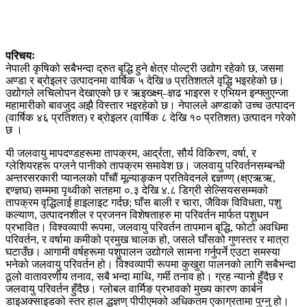
परिचयः
नेपाली कृषिको सबैभन्दा द्रुत बृद्धि हुने क्षेत्र पोल्ट्री उद्योग रहेको छ, जसमा
अण्डा र ब्रोइलर उत्पादनमा वार्षिक ५ देखि ७ प्रतिशतले वृद्धि भइरहेको छ।
उद्योगले लचिलोपन देखाएको छ र ऋइख्क्ष्म्–ज्ञढ भाइरस र एभियन इन्फ्लुएन्जा
महामारीको बावजुद अझै विस्तार भइरहेको छ। नेपालले अण्डाको उच्च उत्पादन
(वार्षिक ४६ प्रतिशत) र ब्रोइलर (वार्षिक ८ देखि १० प्रतिशत) उत्पादन गरेको
छ ।
यी जलवायु मापदण्डहरूमा तापक्रम, आर्द्रता, सौर्य विकिरण, वर्षा, र
ग्लेशियरहरू पग्लने पानीको तापक्रम समावेश छ। जलवायु परिवर्तनसम्बन्धी
अन्तरसरकारी प्यानलको पाँचौं मूल्याङ्कन प्रतिवेदनले द्दज्ञण्ण् (क्ष्एऋऋ,
द्दण्ज्ञघ) सम्ममा पृथ्वीको सतहमा ०.३ देखि ४.८ डिग्री सेल्सियससम्मको
तापक्रम वृद्धिलाई हाइलाइट गर्दछ; घाँस बाली र चारा, जैविक विविधता, पशु
कल्याण, उत्पादनशील र प्रजनन विशेषताहरु मा परिवर्तन मार्फत पशुधन
प्रभावित। विश्वव्यापी रूपमा, जलवायु परिवर्तन तापमान बृद्धि, फोटो अवधिमा
परिवर्तन, र वर्षामा कमीको प्रमुख चालक हो, जसले घाँसको गुणस्तर र मात्रा
घटाउँछ। आगामी वर्षहरूमा पशुपालन उद्योगले सामना गर्नुपर्ने एउटा समस्या
भनेको जलवायु परिवर्तन हो। विश्वव्यापी रूपमा कुखुरा पालनको लागि सबैभन्दा
ठूलो वातावरणीय तनाव, सबै भन्दा माथि, गर्मी तनाव हो। ग्रह न्यानो हुँदैछ र
जलवायु परिवर्तन हुँदैछ। ग्लोबल वार्मिङ प्रभावको मुख्य कारण कार्बन
डाइअक्साइडको स्तर हाल द्धज्ञण् पीपीएमको अधिकतम एकाग्रतामा पुग्नु हो।