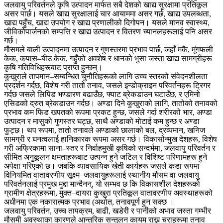
जलवायु परिवर्तनले कृषि उत्पादन मार्फत सबै देशको खाद्य सुरक्षामा प्रतिकूल
असर पार्छ। यसले खाद्य सुरक्षालाई चार आयाममा असर गर्छ, खाद्य उपलब्धता,
खाद्य पहुँच, खाद्य उपयोग र खाद्य प्रणालीको दिगोपन। यसले मानव स्वास्थ्य,
जीविकोपार्जनको सम्पत्ति र खाद्य उत्पादन र वितरण च्यानलहरूलाई पनि असर
गर्छ।
मौसमले बाली उत्पादनमा उत्पादन र गुणस्तरमा प्रभाव पार्छ, जहाँ मकै, मूंगफली
केक, कपास–बीउ केक, गहुँको अवशेष र धानको भुसा जस्ता खाद्य सामग्रीहरू
कृषि गतिविधिहरूबाट प्राप्त हुन्छन्।
कुखुराले तापमान–सम्बन्धित चुनौतिहरूको लागि उच्च स्तरको संवेदनशीलता
प्रदर्शन गर्दछ, विशेष गरी तातो तनाव, जसले इन्डोक्राइन परिवर्तनहरू ट्रिगर
गर्दछ जसले लिपिड भण्डारण बढाउँछ, फ्याट ब्रेकडाउन घटाउँछ, र एमिनो
एसिडको द्रुत ब्रेकडाउन गर्दछ। अण्डा दिने कुखुराको लागि, तातोको तनावको
प्रभाव कम फिड खपतको रूपमा प्रकट हुन्छ, जसले गर्दा शरीरको भार, अण्डा
उत्पादन र मासुको गुणस्तर घट्छ, साथै अण्डाको मोटाई कम हुन्छ र अण्डा
फुट्छ। थप रूपमा, तातो तनावले अण्डाको छालाको बल, द्रव्यमान, खनिज
सामग्री र घनत्वलाई हानिकारक रूपमा असर गर्छ। विकासोन्मुख देशहरू, विशेष
गरी अफ्रिकामा साना–स्तर र निर्वाहमुखी कृषिको सन्दर्भमा, जलवायु परिवर्तन र
सीमित अनुकूलन क्षमताहरूबाट उत्पन्न हुने जटिल र विशिष्ट परिणामहरू हुने
अपेक्षा गरिएको छ। जबकि व्यावसायिक खेती कार्यहरू जसले कडा रूपमा
विनियमित वातावरणीय सूक्ष्म–जलवायुहरूलाई स्थानीय मौसम वा जलवायु
परिवर्तनलाई प्रमुख मुद्दा मान्दैनन्, यो सम्भव छ कि विकासशील देशहरूको
ग्रामीण क्षेत्रहरूमा, मुक्त–दायरा कुखुरा प्रतिकूल वातावरणीय अवस्थाहरूको
अधीनमा एक नकारात्मक प्रभाव (अर्थात, तनावपूर्ण हुन सक्छ ।
जलवायु परिवर्तन, उच्च तापक्रम, बाढी, खडेरी र पानीको अभाव जस्ता गम्भीर
मौसमी अवस्थाका कारणले आन्तरिक सन्तुलन कायम राख्न चराहरूमा तनाव