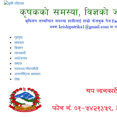
गृहपृष्ठ
समाचार
किसान
जानकारी
अर्थ/बजार
समाज
स्वास्थ्य/जीवनशैली
अन्तर्राष्ट्रिय समाचार
लेख