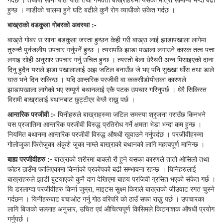
हुन्छ । नाडीको चालमा हुने घटि बढीले कुनै रोग व्याधीको संकेत गर्दछ ।
बाख्राको
वडकुला
गोबरको अवस्था
:-
बाख्रो गोबर स साना बडकुला जस्ता हुन्छन केही गरी बाख्रा लाई झाडापखाला लागेमा
तुरुन्तै पुर्नजलीय उपचार गर्नुपर्ने हुन्छ । त्यसपछि झाडा पखाला लगाउने कारक तत्व पत्ता
लगाइ सोही अनुसार उपचार गर्नु उचित हुन्छ । त्यस्तो बेला धेरैथरी अन्न मिसाइएको दाना
दिनु हुदैन यसले झडा पखालालाई अझ जटिल बनाउँछ जे भए पनि सुख्खा घाँस तथा डाले
घास भने दिन सकिन्छ । यदि आन्तरिक परजीवी वा ककसीडोयीसका कारणले
झाडापखाला लागेको भए सम्पूर्ण बथानलाई एकै पटक उपचार गरिनुपर्छ । धेरै सिकिस्त
विरामी बाख्रालाई बथानबाट छुट्टीएर वेग्लै राख्नु पर्छ ।
आन्तरिक
परजीवी :-
यिनीहरुले बाख्राहरुमा जटिल समस्या श्रृजना गराउँछ किनभने
यस प्रजातिमा आन्तरिक परजीवी विरुद्ध प्रतिरोध गर्ने क्षमता भेडा भन्दा कम हुन्छ ।
नियमित बथानमा आन्तरिक परजीवी विरुद्ध औषधी खुवाउने गर्नुपर्दछ । परजीवीहरुमा
गोलोजुका फित्तेजुका अंकुशे जुका नाम्ले बाख्राको बथानको लागि महत्वपूर्ण मानिन्छ ।
बाह्य
परजीवीहरु :-
बाख्राको शरीरमा बाक्लो रौ हुने यसका कारणले तातो ओसिलो तथा
फोहर ठाउँमा फालिएकामा किर्नाको प्रकोपको बढी सम्भावना रहन्छ । यिनिहरुलाई
बाख्राहरुले झाडी बुटयाएको कुनै दाग देखिएमा बाहय परजिवी ग्रसित भएको संकेत गर्छ ।
यि डरलाग्दा परजीवीहरु किर्ना जुम्रा, माइटस सुक्ष्म किराले बाख्राको जीउवाट रगत चुस्ने
गर्दछन । यिनीहरुबाट बचाओट गर्नु गोठ वरिपरि को ठाउँ सफा राख्नु पर्छ । उपचारका
लागि बिजको सल्लाह अनुसार, उचित एवं औचित्यपूर्ण किसिमले किटनाशक औषधी प्रयोग
गर्नुपर्छ ।