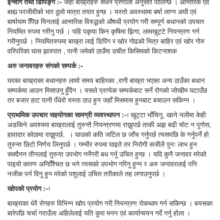
ईन्चींग तथा डिपिङ्ग :-
जहाँ बाख्राहरु सधन प्रणाली अनुसार पालिन्छ । आन्तरिक एवं
बाह्य परजीवीको भार ठूलो मात्रा तयार हुन्छ । यस्तो अवस्थामा बर्षा लाग्न अघी एवं
बार्षायाम पििछ यिनलाई आन्तरिक विरुद्धको औषधी प्रयोग गरी सम्पूर्ण बथानको उपचार
नियमित रुपमा गरीनु पर्छ । यहि पकृया किन कृषिमा झिगा, लामखुट्टे नियन्त्रण गर्न
गरीनुपर्छ । नियमितरुपमा बाख्रा लाई डिपिंग र खोर गोढको भित्र बाहिर एवं खोर गोरु
वरिपरिका घास झारपात , पानी जमेको ठाउँमा उचीत किसिमको किटनाशक
अरु
जनावरहरु
संगको
सम्पर्क :-
घरका बाख्राका बथानहरु लामो समय बाहिरका ,रागी बाख्रा भएका अन्य ठाउँका बथान
सम्पर्कमा आउन मिसाउनु हुँदैन । यसले प्रत्येक सम्पर्कबाट सर्ने रोगको जोखीम घटाउँछ
तर बजार हाट पानी पँधेरो यस्ता ठाउ हुन जहाँ मिसमास हुनबाट बचाउन सकिन्न ।
प्राथमिक
उपचार
सहयोगका
सामग्री
व्यवस्थापन :-
खुट्टा भाँचिनु, खाने नलीमा केही
अडकिने अवश्यमा बाख्रालाई तुरुन्तै नियन्त्रणमा राख्नुपर्छ ताकी अझ बढी चोट न पुगोस,
हावादार कोठामा राख्नुपर्छ, । घाउको कति जटिल छ जाँच गर्नुपर्छ त्यसपछि के गर्नुपर्ने हो
तुरुन्त छिटो निर्णय लिनुपर्छ । गम्भीर रुपमा घाइते तर निरोगी सजीलै पुनः लाभ हुन
सक्दैनन तीनलाई तुरुन्त उपभोग गर्नेगरी बध गर्नु उचित हुन्छ । यदि कुनै जनावर मरेको
पाइयो कारण अनिश्चिित छ भने त्यसको उपभोग गरिनु हुन्न र अरु जनावरलाई पनि
नजीक पर्न दिनु हुन मरेको पशुलाई उचित तरीकाले तह लगाउनुपर्छ ।
खोपको
प्रयोग :-
बाख्राका धेरै रोगहरु विभिन्न खोप प्रयोग गरी नियन्त्रण रोकथाम गर्न सकिन्छ । बयसका
बारेपछि चर्चा गराउँला अहिलेलाई यति कुरा मनन एवं कार्यान्वयन गर्दे गर्नु होला ।