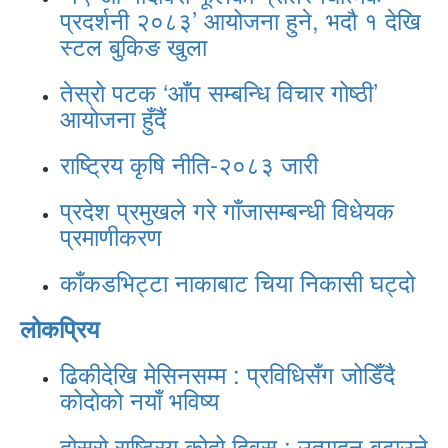
प्रदर्शनी २०८३’ आयोजना हुने, भदौ १ देखि
स्टल बुकिङ खुला
तेस्रो पटक ‘आँप सम्बन्धि विचार गोष्ठी’
आयोजना हुँदैं
राष्ट्रिय कृषि नीति-२०८३ जारी
प्रदेश प्रमुखले गरे गाँजासम्बन्धी विधेयक
प्रमाणीकरण
काँकडभिट्टा नाकाबाट चिया निकासी घट्दो
लोकप्रिय
ढिकीदेखि मेसिनसम्म : प्रविधिसँग जोडिँदै
कोदोको नयाँ भविष्य
दोस्रो राष्ट्रिय कोदो दिवस : उत्पादन बढाउने