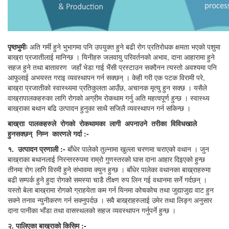
पृष्ठभुमीः
अति गर्मी हुने भुभागमा पनि उपयुक्त हुने बढी रोग प्रतिरोधक क्षमता भएको पशुमा
बाख्रा प्रजातीलाई मानिन्छ । यिनीहरु जलवायु परिवर्तनको अभाव, दाना आहारामा हुने
सहज हुने तथा बातावरण जहाँ भेडा गाई भैंसी प्रस्टाउन सक्दैनन त्यस्तो अवश्यमा पनि
आफुलाई अभयस्त गराइ व्यवस्थापन गर्न सक्छन् । केही गरी एक पटक विरामी परे,
बाख्रा प्रजातीको स्वास्थ्यमा प्रतिकुलता आउँछ, अचानक मृत्यु हुन सक्छ । यसैले
वाख्रापालकहरुका लागि रोगको अग्रीम रोकथाम गर्नु अति महत्वपूर्ण हुन्छ । स्वास्थ्य
बाख्राका बथान बढि उत्पादन हुनुका साथै सजिलै व्यवस्थापन गर्न सकिन्छ ।
बाख्राा
पालकहरुले
रोगको
रोकथामका
लागी
अपनाउने
तरीका
विविधखाले
हुनसक्छन्
निम्न
कारणले
गर्दा :-
१.
उत्पादन
प्रणाली :-
बाँधेर पालेको तुल्नामा खुल्ला चरणमा चराएको वथान । जुन
बाख्राका बथानलाई निरन्तररुपमा राम्रो गुणस्तरको घास दाना आहार दिइएको हुन्छ
तीनमा रोग लागि विरमी हुने संभावमा क्युन हुन्छ । बाँधेर पालेका वथानका बाख्राहरुमा
बढी सम्पर्क हुने हुदा रोगको समस्या चाडै तीक्ष्ण रुप लिन गई वथानमा सर्ने गर्दछन् ।
यस्तो बेला बाख्रामा रोगको ग्राहयेता कम गर्न यिनमा कोचकोच तथा जुद्याजुद्य वाट हुन
सक्ने तनाव न्युनीकरण गर्न सक्नुपर्दछ । सवै बाख्राहरुलाई उमेर तथा लिङ्ग अनुसार
दाना पानीका भाँडा तथा वासस्थलको सहज व्यवस्थापन गर्नुपर्ने हुन्छ ।
२.
पालिएका
बाख्राको
किसिम :-