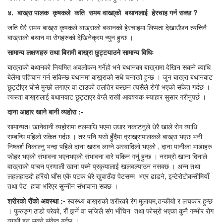
४.
बाख्रा
पालक
कृषकले
कति
समय
वाखा्को
बथानलाई
हेरचाह
गर्न
सक्छ ?
जति धेरै समय बाख्रा कृषकले बाख्राको बथानको हेरचाहमा लिप्पता देखाउँछन त्यत्तिनै
बाख्राको बथान मा रोगहरुको देखिनेक्रम न्युन हुन्छ ।
सामान्य लक्षणहरु तथा बिरामी बाख्रा छुट्टयाउने सामान्य विधिः
बाख्राको बथानको नियमित अवलोकन गर्नेहो भने बथानका बाख्रामा देखिन सकने व्याधि
बेलैमा पहिचान गर्न सकिन्छ बथानमा बाख्र्राको सधै चनाखो हुन्छ । जुन बाख्रा बथानबाट
छुट्टीएर घोसे मुन्छो लगाएर वा टाउको तलतिर बस्छन त्यसैले रोगी भएको संकेत गर्दछ ।
त्यस्ता बाख्रालाई बथानवाट छुट्टाएर वेग्लै राखी आवश्यक स्याहार सुसार गरीनुपर्छ ।
दाना
आहार
खाने
बानी
व्यहोरा :-
सामान्यतः खानेवानी व्यहोरामा तलमाथि भएमा उधार नकाटनुले धेरै खाले रोग व्याधि
सम्बन्धि पहिलो संकेत गर्दछ । तर पनि यसो हुँदैमा व्राख्रापालकले बाख्रा भएछ भनी
निष्कर्श निकाल्नु भन्दा पहिले दाना खराव लाग्ने अस्वादिलो भएको , दाना पानीका भाडाहरु
फोहर भएको संभावना भएनभएको संभावना वारे यकिन गर्नु हुन्छ । नराम्रो खाना दिनाले
वाख्राको पाचन प्रणाली खाना पच्ने प्रकृयालाई खलवल्याउन नसक्छ । अन्न तथा
लहलहाउदो हरियो घाँस एकै पटक धेरै खुवाउँदा पेटसम्म भएर ढाडने, इन्टेरोटोकसीमियाँ
तथा पेट हावा भरिएर सुन्नीन संभावाना सक्छ ।
शरीरको
रौं
को अवस्था
:-
स्वस्थ्य बाख्राको शरीरको रंग मुलायम,तन्कीयो र लचकार हुन्छ
। फुरुङ्ग ठाडो परेको, रौं झर्ने वा सजिलै संग भाँचिन तथा फोस्रो भएका कुनै गम्भीर रोग
व्याधी हुन सक्ने संकेत गर्दछ ।