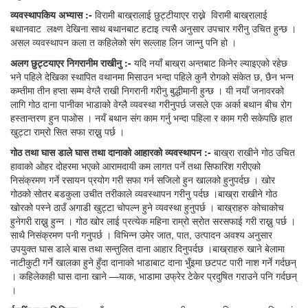
व्यवस्थापकिय
अभ्यास :-
विरामी बाख्रालाई छुट्टीयाएर राख्ने विरामी बाख्रालाई
बथानवाट लक्ष्ण देखिना साथ बथानबाट हटाइ त्यसै अनुसार उपचार गरीनु उचित हुन्छ ।
असल व्यवस्थापन कला त कहिलेको संग सल्लाह लिन जान्नु पनि हो ।
अलग छुट्टयाएर
निगरानीम
राखीनु :-
यदि नयाँ बाख्रा अन्तबाट किनेर ल्याइएको रहेछ
भने पहिले देखिका स्थापित वथानमा मिसाउन भन्दा पहिले कुनै रोगको संकेत छ, छैन भन्न
कम्तीमा तीन हप्ता सम्म वेग्लै राखी निगरानी गरीनु बुद्धीमानी हुन्छ । यी नयाँ जनावरको
लागि गोठ दाना पानीका भाडाको वेग्लै व्यवस्था गरीनुपर्छ जसले एक अर्का बथान बीच रोग
हस्तान्तरण हुन पाओस । नयँ बथान संग काम गर्नु भन्दा पहिला र काम गरी सकेपछि हात
खुट्टा राम्रो सित सफा राख्नु पर्छ ।
गोठ
तथा
घास
डाले
घास
तथा
दानाको
आहारको
व्यवस्थापन :-
बाख्रा राखीने गोठ उचित
हावाको ओहर दोहरमा भएको आरामदायी कम लागत पर्ने तथा सिफारिश गरीएको
निसंक्रमण गर्ने रसायन प्रयोग गरी सफा गर्न सजिलो हुन खालको हुनुपर्दछ । खोर
गोठको सोतर बडकुला उचीत तरीकाले व्यवस्थापन गरीनु पर्दछ ।बाख्रा राखीने गोठ
खोरको पस्ने ठाउँ अगाडी खुट्टा चोपल्न हुने व्यवस्था हुनुपर्छ । बाख्राहरु कोचाकोच
हुनेगरी राख्नु हुन्न । गोठ खोर लाई प्रत्येक महिना राम्रो स्रोत सरसफाई गरी राख्नु पर्छ ।
साथै निसंक्रमण पनी गनुपर्छ । विभिन्न उमेर जात, पात, उत्पादन अवश्य अनुसार
उपयुक्त घास डाले बास तथा सन्तुलित दाना आहार दिनुपर्दछ ।बाख्राहरु खाने बेलामा
नाटीकुटी गर्ने खालका हुने हुँदा दानाको भाडाबाट दाना भुँइमा छटपट पारी नाश गर्ने गर्दछन्
। कहिलेकाही घास दाना खाने —याक, भाडामा उफ्रेर टेकेर प्रदुषित गराउने पनि गर्दछन्
।