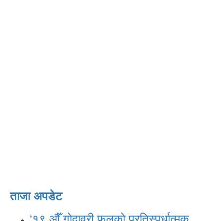
ताजा अपडेट
‘१९ औँ गोदावरी फूलको प्रतिस्पर्धात्मक