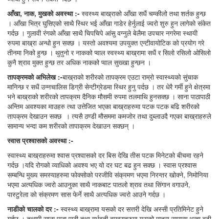
आँखा,
नाक,
मुखको अवस्था
:-
स्वस्थ्य बाख्राको आँखा सधैं चम्कीलो तथा शर्तक हुन्छ
। आँखा भित्र घुसिएको साथै स्थिर भई आँखा गाडेर हेर्नुलाई ज्वरो शुरु हुन लागेको संकेत
गर्दछ । गुलावी रंगको आँखा साथै चिपचिपे आंसु वग्नुले बेलैमा उपचार नगरेमा स्थायी
रुपमा बाख्रा अन्धो हुन सक्छ । यस्तो अवश्यमा उपयुक्त एन्टीवायोटिक को प्रयोग गरे
तीनमा निको हुन्छ । थुतुनो र नाकको प्वाल स्वस्थ्य बाख्रामा सधैं र सिलो रसिलो ओसिलो
कुनै श्राव मुक्त हुन्छ तर अधिक नाकको प्वाल सुख्खा हुन्छन ।
तापक्रमको
अभिलेख :-
बाख्राको शरीरको तापक्रम एउटा राम्रो स्वास्थ्यको सुंचाक
मानिन्छ र सधैं उन्नचालिस डिग्री सेन्टीग्रेडमा स्थिर हुनु पर्दछ । तर धेरै गर्मी हुने क्षेत्रमा
भने बाख्राको शरीरको तापक्रम दैनिक मौसमी रुपमा तलमाथि हुनसक्छ । साना पाठापाठी
अन्तिम अवश्यका माउहरु त्था उत्तेजित भएका बाख्राहरुमा पटक पटक बढि शरीरको
तापक्रम देखाउन सक्छ । त्यसै ठण्डी मौसममा कमजोर तथा दुब्लाउदै गएका बाख्राहरुले
सामान्य भन्दा कम शरीरको तापाक्रम देखाउन सक्छन् ।
स्वास
प्रश्वासको अवस्था
:-
स्वास्थ्य बाख्राहरुमा श्वास प्रश्वासको दर बिस देखि तीस पटक मिनेटको बीचमा रहने
गर्दछ ।यदि रोगको व्याधिको अवश्य भए यो दर घट बढ हुन सक्छ । स्वास प्रश्वास
सम्बन्धि मुख्य समस्याहरुमा फोक्सोको परजीवि संक्रमण भएमा निरन्तर खोक्ने, निमोनिया
भएमा अत्यधिक ज्वरो आउनुका साथै नाकबाट पातलो श्राव तथा सिंगान वगाउने,
पास्टुरेला को संक्रमण सास फेर्ने साथै अत्यधिक ज्वरो आउने गर्दछ ।
नाडीको
चालको
दर :-
स्वस्थ्य बाख्रामा यसको दर सत्तरी देखि अस्सी प्रतिमिनेट हुने
गर्दछ । तथापी साना पाठा पाठी तथा गर्भवती बाख्राहरुमा यसको मात्रा सामान्य भन्दा बढी