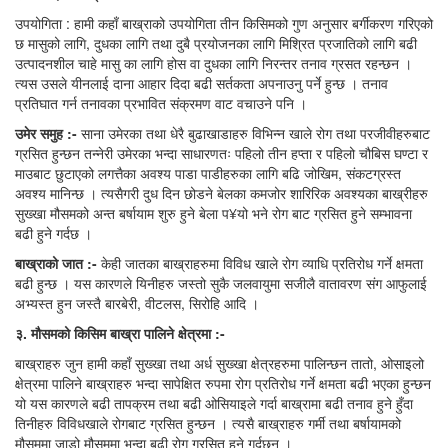
उपयोगिता : हामी कहाँ बाख्राको उपयोगिता तीन किसिमको गुण अनुसार बर्गीकरण गरिएको
छ मासुको लागि, दुधका लागि तथा दुबै प्रयोजनका लागि मिश्रित प्रजातिको लागि बढी
उत्पादनशील चाहे मासु का लागि होस वा दुधका लागि निरन्तर तनाव ग्रसत रहन्छन ।
त्यस उसले यीनलाई दाना आहार दिदा बढी सर्तकता अपनाउनु पर्ने हुन्छ । तनाव
प्रतिघात गर्न तनावका प्रभावित संक्रमण वाट वचाउने पनि ।
उमेर
समुह :-
साना उमेरका तथा धेरै बुढाखाडाहरु विभिन्न खाले रोग तथा परजीवीहरुबाट
ग्रसित हुन्छन तन्नेरी उमेरका भन्दा साधारणतः पहिलो तीन हप्ता र पहिलो चौबिस घण्टा र
माउबाट छुटाएको लगत्तैका अवश्य पाडा पाडीहरुका लागि बढि जोखिम, संकटग्रस्त
अवश्य मानिन्छ । त्यसैगरी दुध दिन छोडने बेलका कमजोर शारिरिक अवश्यका बाख्रीहरु
सुख्खा मौसमको अन्त बर्षायाम शुरु हुने बेला प¥यो भने रोग बाट ग्रसित हुने सम्भावना
बढी हुने गर्दछ ।
बाख्राको
जात :-
केही जातका बाख्राहरुमा विविध खाले रोग व्याधि प्रतिरोध गर्ने क्षमता
बढी हुन्छ । यस कारणले यिनीहरु जस्तो सुकै जलवायुमा सजीलै वातावरण संग आफुलाई
अभ्यस्त हुन जस्तै बारबेरी, वीटलस, सिरोहि आदि ।
३.
मौसमको
किसिम
बाख्रा
पालिने
क्षेत्रमा :-
बाख्राहरु जुन हामी कहाँ सुख्खा तथा अर्ध सुख्खा क्षेत्रहरुमा पालिन्छन तातो, ओसाइलो
क्षेत्रमा पालिने बाख्राहरु भन्दा सापेक्षित रुपमा रोग प्रतिरोध गर्ने क्षमता बढी भएका हुन्छन
यो यस कारणले बढी तापक्रम तथा बढी ओसियाइले गर्दा बाख्रामा बढी तनाव हुने हुँदा
तिनीहरु विविधखाले रोगबाट ग्रसित हुन्छन । त्यसै बाख्राहरु गर्मी तथा बर्षायामको
मौसममा जाडो मौसममा भन्दा बढी रोग ग्रसित हुने गर्दछन ।