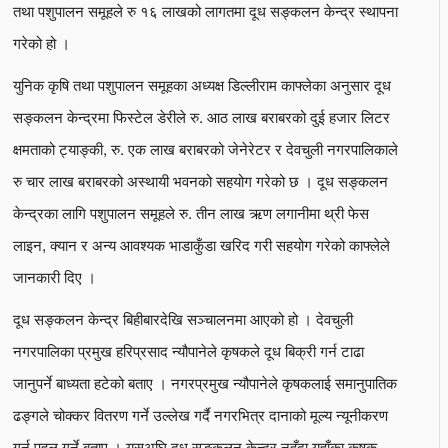
तथा पशुपालन समूहले रु १६ लाखको लागतमा दूध सङ्कलन केन्द्र स्थापना
गरेको हो ।
युनिक कृषि तथा पशुपालन समूहका अध्यक्ष डिल्लीराम काफ्लेका अनुसार दूध
सङ्कलन केन्द्रमा फिस्टेल डेरीले रु. आठ लाख बराबरको दुई हजार लिटर
क्षमताको ट्याङ्की, रु. एक लाख बराबरको जेनेरेटर र देवचुली नगरपालिकाले
रु चार लाख बराबरको अस्थायी भवनको सहयोग गरेको छ । दूध सङ्कलन
केन्द्रका लागि पशुपालन समूहले रु. तीन लाख ऋण लगानीमा थ्री फेस
लाइन, क्यान र अन्य आवश्यक भाडाकुँडा खरिद गरी सहयोग गरेको काफ्लेले
जानकारी दिए ।
दूध सङ्कलन केन्द्र बिहीबारदेखि सञ्चालनमा आएको हो । देवचुली
नगरपालिका प्रमुख हरिप्रसाद न्यौपानेले कृषकले दूध बिक्री गर्न टाढा
जानुपर्ने बाध्यता हटेको बताए । नगरप्रमुख न्यौपानेले कृषकलाई समानुपातिक
ढङ्गले चोक्कर वितरण गर्ने उल्लेख गर्दै नगरभित्र दानाको मूल्य न्यूनीकरण
गर्न पहल गर्ने बताए । यसअघि दूध सङ्कलन केन्द्र नहुँदा यहाँका कृषक