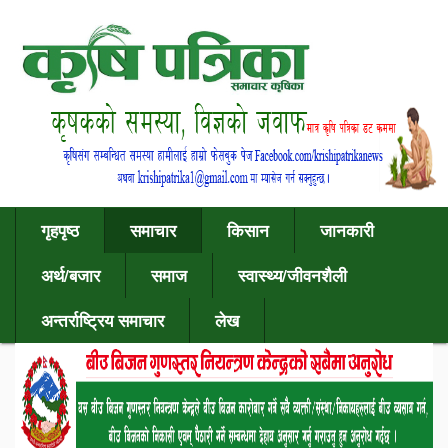
गृहपृष्ठ
समाचार
किसान
जानकारी
अर्थ/बजार
समाज
स्वास्थ्य/जीवनशैली
अन्तर्राष्ट्रिय समाचार
लेख