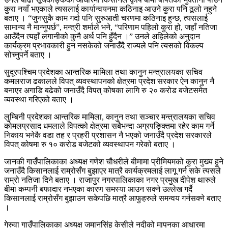
कुरा नयाँ भएकाले त्यसलाई कार्यान्वयनमा कठिनाइ आउने कुरा पनि ठूलो नहुने
बताए । “जुनसुकै काम गर्दा पनि सुरुआती चरणमा कठिनाइ हुन्छ, त्यसलाई
सामान्य नै मान्नुपर्छ”, मन्त्री शर्माले भने, “परिणाम पहिलो कुरा हो, जहाँ नतिजा
आउँदैन त्यहाँ लगानीको कुनै अर्थ पनि हुँदैन ।” उनले अहिलेको अनुदान
कार्यक्रम प्रभावकारी हुन नसकेको जनाउँदै राज्यले पनि त्यसको विकल्प
सोच्नुपर्ने बताए ।
सुदूरपश्चिम प्रदेशका आन्तरिक मामिला तथा कानुन मन्त्रालयका सचिव
कमलराज ढकालले विपत् व्यवस्थापनको क्षेत्रमा प्रदेश सरकार ऐन कानुन नै
बनाएर अगाडि बढेको जनाउँदै विपत् कोषका लागि रु २० करोड बजेटसमेत
व्यवस्था गरिएको बताए ।
लुम्बिनी प्रदेशका आन्तरिक मामिला, कानुन तथा सञ्चार मन्त्रालयका सचिव
कोमलप्रसाद धमलाले विपत्को क्षेत्रमा सबैभन्दा अग्रपङ्क्तिमा रहेर काम गर्ने
निकाय भनेकै वडा तह र प्रहरी प्रशासन नै भएको जनाउँदै प्रदेश सरकारले
विपत् कोषमा रु १० करोड बजेटको व्यवस्थापन गरेको बताए ।
जानकी गाउँपालिकाका अध्यक्ष गणेश चौधरीले बीमामा प्रीमियमको कुरा मुख्य हुने
जनाउँदै किसानलाई राम्रोसँग बुझाएर मात्रै कार्यक्रमलाई लागू गर्न सके त्यसले
राम्रो नतिजा दिने बताए । राजापुर नगरपालिकाका नगर प्रमुख दीपेश थारुले
बीमा कम्पनी बफादार नभएका कारण समस्या आउन सक्ने उल्लेख गर्दै
किसानलाई राम्रोसँग बुझाउन सकेपछि मात्रै आफुहरुले समन्वय गर्नसक्ने बताए
।
गेरुवा गाउँपालिकाका अध्यक्ष जमानसिंह केसीले नदीको मापनका आधारमा