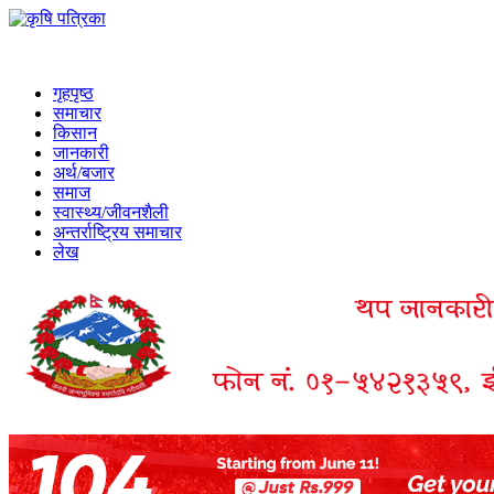
गृहपृष्ठ
समाचार
किसान
जानकारी
अर्थ/बजार
समाज
स्वास्थ्य/जीवनशैली
अन्तर्राष्ट्रिय समाचार
लेख