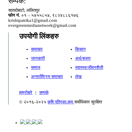
सम्पर्क:
सातदोबाटो, ललितपुर
फोन नं.
०१ – ५४५५८५४, ९८२४८८६१७६
krishipatrika1@gmail.com
evergreenmedianetwork@gmail.com
उपयोगी लिंकहरु
समाचार
किसान
जानकारी
अर्थ/बजार
समाज
स्वास्थ्य/जीवनशैली
अन्तर्राष्ट्रिय समाचार
लेख
हाम्रोबारे
|
सम्पर्क
© २०१६-२०२५
कृषि पत्रिका.कम
सर्वाधिकार सुरक्षित