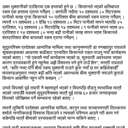
उक्त भुक्तानीको प्रक्रिया एक हप्ताको हुने छ । किसानले भएको क्षतिबापत
रकम एक हप्तामा प्राप्त गर्नेछन् । कर्णाली नदीमा १० दशमलव ८० मिटरसम्म
पानीको सतह पुग्दा किसानले १० प्रतिशत बीमा बापतको रकम प्राप्त गर्नेछन् ।
त्यस्तै ११ दशमलव ८१ देखि १२ दशमलव ८० मिटर पानीको मापन भएपछि २५
प्रतिशत, १३ दशमलव ८० मिटरदेखि १४ दशमलव ८१ पानीको मापन भएमा ७५
प्रतिशत र १४ दशमलव ८० भन्दा बढी पानीको सतह मापन भएमा किसानले
शतप्रतिशत बीमा बापतको रकम प्राप्त गर्नेछन् ।
सुदूरपश्चिम प्रदेशका आन्तरिक मामिला तथा कानुनमन्त्री डा रणबहादुर रावलले
सूचकाङ्कका आधारमा बाढीबाट प्रभावित किसानले राहत पाउनु नयाँ कार्यक्रम
भएको बताए। “यो एकदमै नयाँ कार्यक्रम भएको छ, सुरुवाती अवस्थामा भएका
कारण प्रभावकारी हुने नहुनेमा अझै विश्वस्त भने हुने ठाउँ छैन”, मन्त्री रावलले
भने, “क्षति नभए पनि बीमा रकम भुक्तानी पाउने कुरा नयाँ छ तर कहिलेकाहीँ
मापदण्डअनुसार नभएर बढी क्षति भएको अवस्थामा बीमा भुक्तानी नपाउने कुराले
किसान आकर्षित नहुन पनि सक्छन् ।”
उनले विपत्को पूर्व तयारी नै महत्वपूर्ण भएको र विपत्पछि दौडनु स्वभाविक मात्रै
भएको जनाउँदै यसवर्ष सुदूरपश्चिममा मात्रै दुई लाख ६० हजार जनसङ्ख्या
विपत्को जोखिममा पर्ने सम्भावना रहेको बताए ।
त्यस्तै लुम्बिनी प्रदेशका आन्तरिक मामिला, कानुन तथा सञ्चारमन्त्री तिलकराम
शर्माले नागरिकलाई विश्वास दिलाउने र त्यसको परिणाम आउने गरी काम गर्न
सकेपछि मात्रै बीमाको प्रभावकारी भएको मान्न सकिने बताए ।
उनले बाढी सूचकाङ्कका आधारमा किसानले कृषि बीमा बापतको भुक्तानी पाउने