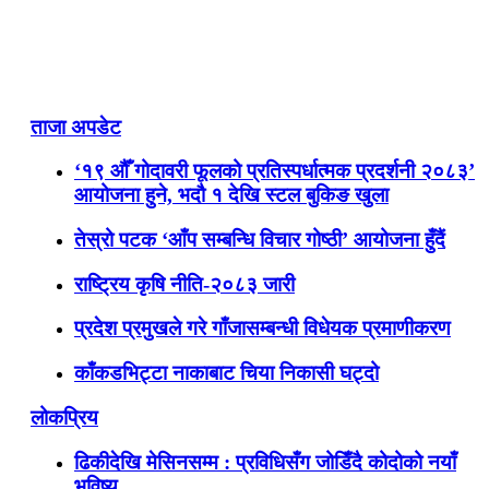
ताजा अपडेट
‘१९ औँ गोदावरी फूलको प्रतिस्पर्धात्मक प्रदर्शनी २०८३’
आयोजना हुने, भदौ १ देखि स्टल बुकिङ खुला
तेस्रो पटक ‘आँप सम्बन्धि विचार गोष्ठी’ आयोजना हुँदैं
राष्ट्रिय कृषि नीति-२०८३ जारी
प्रदेश प्रमुखले गरे गाँजासम्बन्धी विधेयक प्रमाणीकरण
काँकडभिट्टा नाकाबाट चिया निकासी घट्दो
लोकप्रिय
ढिकीदेखि मेसिनसम्म : प्रविधिसँग जोडिँदै कोदोको नयाँ
भविष्य