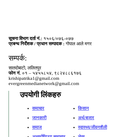
सूचना विभाग दर्ता नं.:
१५०६/०७६-०७७
प्रबन्ध निर्देशक / प्रधान सम्पादक :
गोपाल आले मगर
सम्पर्क:
सातदोबाटो, ललितपुर
फोन नं.
०१ – ५४५५८५४, ९८२४८८६१७६
krishipatrika1@gmail.com
evergreenmedianetwork@gmail.com
उपयोगी लिंकहरु
समाचार
किसान
जानकारी
अर्थ/बजार
समाज
स्वास्थ्य/जीवनशैली
अन्तर्राष्ट्रिय समाचार
लेख