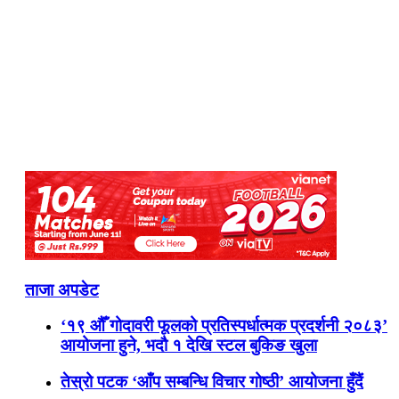
ताजा अपडेट
‘१९ औँ गोदावरी फूलको प्रतिस्पर्धात्मक प्रदर्शनी २०८३’
आयोजना हुने, भदौ १ देखि स्टल बुकिङ खुला
तेस्रो पटक ‘आँप सम्बन्धि विचार गोष्ठी’ आयोजना हुँदैं