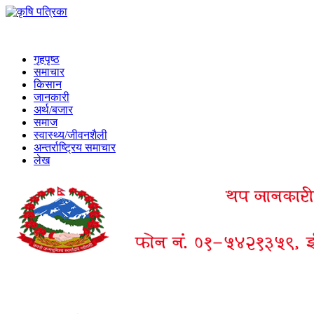
गृहपृष्ठ
समाचार
किसान
जानकारी
अर्थ/बजार
समाज
स्वास्थ्य/जीवनशैली
अन्तर्राष्ट्रिय समाचार
लेख