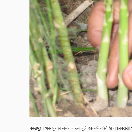
भक्तपुरका जयराज ख्याजुले एक वर्षअघिदेखि नवलपरासी ९बर्
नवलपुर।