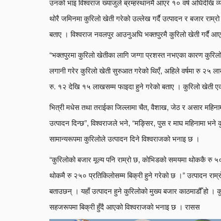
उनको भाइ विश्वराज ख्याजुले ब्रम्हस्थानमै आएर १० वर्ष अघिदेखि व्
थोरै जमिनमा कुरिलो खेती गरेको उल्लेख गर्दै उत्पादन र बजार राम्रो
बताए । विश्वराज नवलपुर आउनुअघि भक्तपुरमै कुरिलो खेती गर्दै आ
“भक्तपुरमा कुरिलो खेतीका लागि जग्गा प्रशस्त नभएका कारण कुरिलो 
लगानी गरेर कुरिलो खेती सुरुआत गरेको थिएँ, अहिले वर्षमा रु २५ ला
रु. १२ देखि १५ लाखसम्म फाइदा हुने गरेको बताए । कुरिलो खेती एक
भित्री मधेस तथा तराईका जिल्लामा चैत, वैशाख, जेठ र असार महिनामा क
उत्पादन दिन्छ”, विश्वराजले भने, “मङ्सिर, पुस र माघ महिनामा भने
सामान्यरूपमा कुरिलोले उत्पादन दिने विश्वराजको भनाइ छ ।
“कुरिलोको बजार मूल्य पनि राम्रो छ, कोभिडको समयमा थोककै रु ५०
थोकमै रु २५० प्रतिकिलोसम्म बिक्री हुने गरेको छ ।” उत्पादन राम्
बताउछन् । यहाँ उत्पादन हुने कुरिलोको मुख्य बजार काठमाडौँ हो । क
सहजरूपमा बिक्री हुँदै आएको विश्वराजको भनाइ छ । रासस