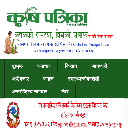
गृहपृष्ठ
समाचार
किसान
जानकारी
अर्थ/बजार
समाज
स्वास्थ्य/जीवनशैली
अन्तर्राष्ट्रिय समाचार
लेख