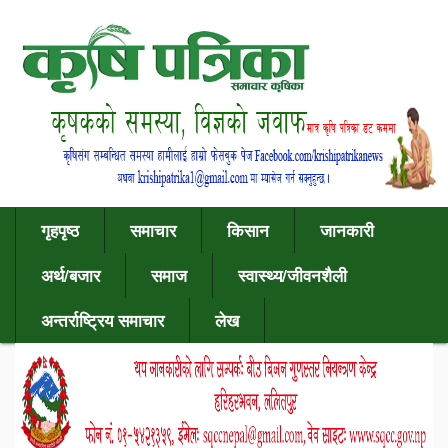
गृहपृष्ठ
समाचार
किसान
जानकारी
अर्थ/बजार
समाज
स्वास्थ्य/जीवनशैली
अन्तर्राष्ट्रिय समाचार
लेख