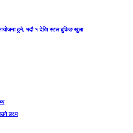
 आयोजना हुने, भदौ १ देखि स्टल बुकिङ खुला
ष्य
ने लक्ष्य