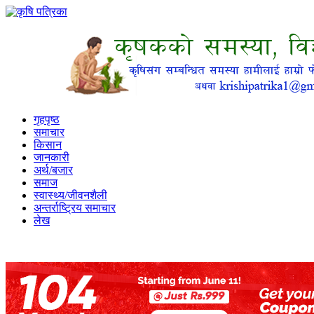
गृहपृष्ठ
समाचार
किसान
जानकारी
अर्थ/बजार
समाज
स्वास्थ्य/जीवनशैली
अन्तर्राष्ट्रिय समाचार
लेख