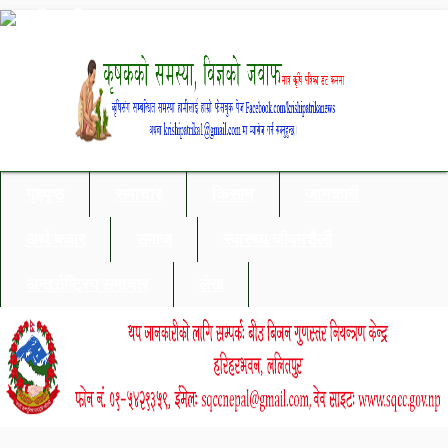
गृहपृष्ठ
समाचार
किसान
जानकारी
अर्थ/बजार
समाज
स्वास्थ्य/जीवनशैली
अन्तर्राष्ट्रिय समाचार
लेख