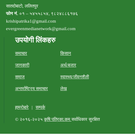
सातदोबाटो, ललितपुर
फोन नं.
०१ – ५४५५८५४, ९८२४८८६१७६
krishipatrika1@gmail.com
evergreenmedianetwork@gmail.com
उपयोगी लिंकहरु
समाचार
किसान
जानकारी
अर्थ/बजार
समाज
स्वास्थ्य/जीवनशैली
अन्तर्राष्ट्रिय समाचार
लेख
हाम्रोबारे
|
सम्पर्क
© २०१६-२०२५
कृषि पत्रिका.कम
सर्वाधिकार सुरक्षित