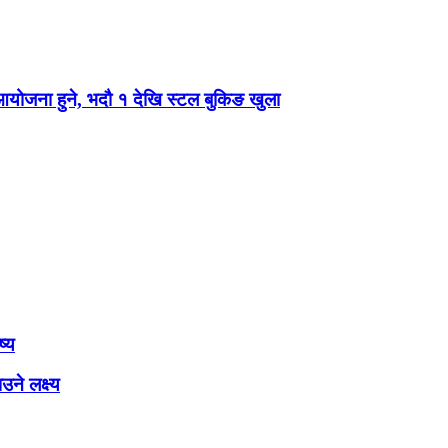
 आयोजना हुने, भदौ १ देखि स्टल बुकिङ खुला
ष्य
ने लक्ष्य