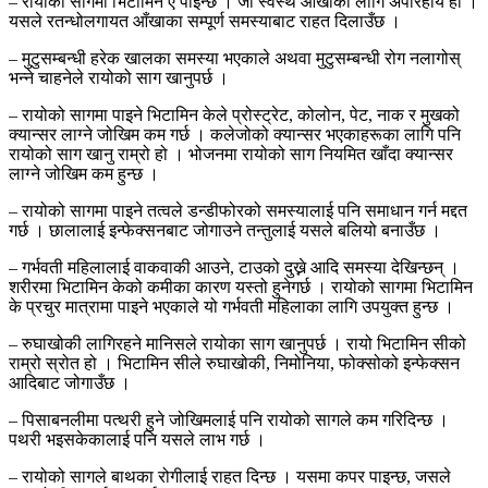
– रायोको सागमा भिटामिन ए पाइन्छ । जो स्वस्थ आँखाका लागि अपरिहार्य हो ।
यसले रतन्धोलगायत आँखाका सम्पूर्ण समस्याबाट राहत दिलाउँछ ।
– मुटुसम्बन्धी हरेक खालका समस्या भएकाले अथवा मुटुसम्बन्धी रोग नलागोस्
भन्ने चाहनेले रायोको साग खानुपर्छ ।
– रायोको सागमा पाइने भिटामिन केले प्रोस्ट्रेट, कोलोन, पेट, नाक र मुखको
क्यान्सर लाग्ने जोखिम कम गर्छ । कलेजोको क्यान्सर भएकाहरूका लागि पनि
रायोको साग खानु राम्रो हो । भोजनमा रायोको साग नियमित खाँदा क्यान्सर
लाग्ने जोखिम कम हुन्छ ।
– रायोको सागमा पाइने तत्वले डन्डीफोरको समस्यालाई पनि समाधान गर्न मद्दत
गर्छ । छालालाई इन्फेक्सनबाट जोगाउने तन्तुलाई यसले बलियो बनाउँछ ।
– गर्भवती महिलालाई वाकवाकी आउने, टाउको दुख्ने आदि समस्या देखिन्छन् ।
शरीरमा भिटामिन केको कमीका कारण यस्तो हुनेगर्छ । रायोको सागमा भिटामिन
के प्रचुर मात्रामा पाइने भएकाले यो गर्भवती महिलाका लागि उपयुक्त हुन्छ ।
– रुघाखोकी लागिरहने मानिसले रायोका साग खानुपर्छ । रायो भिटामिन सीको
राम्रो स्रोत हो । भिटामिन सीले रुघाखोकी, निमोनिया, फोक्सोको इन्फेक्सन
आदिबाट जोगाउँछ ।
– पिसाबनलीमा पत्थरी हुने जोखिमलाई पनि रायोको सागले कम गरिदिन्छ ।
पथरी भइसकेकालाई पनि यसले लाभ गर्छ ।
– रायोको सागले बाथका रोगीलाई राहत दिन्छ । यसमा कपर पाइन्छ, जसले