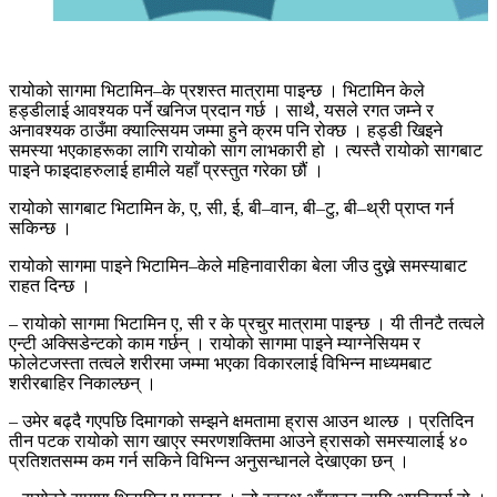
रायोको सागमा भिटामिन–के प्रशस्त मात्रामा पाइन्छ । भिटामिन केले
हड्डीलाई आवश्यक पर्ने खनिज प्रदान गर्छ । साथै, यसले रगत जम्ने र
अनावश्यक ठाउँमा क्याल्सियम जम्मा हुने क्रम पनि रोक्छ । हड्डी खिइने
समस्या भएकाहरूका लागि रायोको साग लाभकारी हो । त्यस्तै रायोको सागबाट
पाइने फाइदाहरुलाई हामीले यहाँ प्रस्तुत गरेका छौं ।
रायोको सागबाट भिटामिन के, ए, सी, ई, बी–वान, बी–टु, बी–थ्री प्राप्त गर्न
सकिन्छ ।
रायोको सागमा पाइने भिटामिन–केले महिनावारीका बेला जीउ दुख्ने समस्याबाट
राहत दिन्छ ।
– रायोको सागमा भिटामिन ए, सी र के प्रचुर मात्रामा पाइन्छ । यी तीनटै तत्वले
एन्टी अक्सिडेन्टको काम गर्छन् । रायोको सागमा पाइने म्याग्नेसियम र
फोलेटजस्ता तत्वले शरीरमा जम्मा भएका विकारलाई विभिन्न माध्यमबाट
शरीरबाहिर निकाल्छन् ।
– उमेर बढ्दै गएपछि दिमागको सम्झने क्षमतामा ह्रास आउन थाल्छ । प्रतिदिन
तीन पटक रायोको साग खाएर स्मरणशक्तिमा आउने ह्रासको समस्यालाई ४०
प्रतिशतसम्म कम गर्न सकिने विभिन्न अनुसन्धानले देखाएका छन् ।