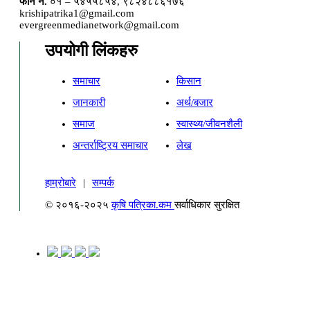
फोन नं.
०१ – ५४५५८५४, ९८२४८८६१७६
krishipatrika1@gmail.com
evergreenmedianetwork@gmail.com
उपयोगी लिंकहरु
समाचार
किसान
जानकारी
अर्थ/बजार
समाज
स्वास्थ्य/जीवनशैली
अन्तर्राष्ट्रिय समाचार
लेख
हाम्रोबारे
|
सम्पर्क
© २०१६-२०२५
कृषि पत्रिका.कम
सर्वाधिकार सुरक्षित