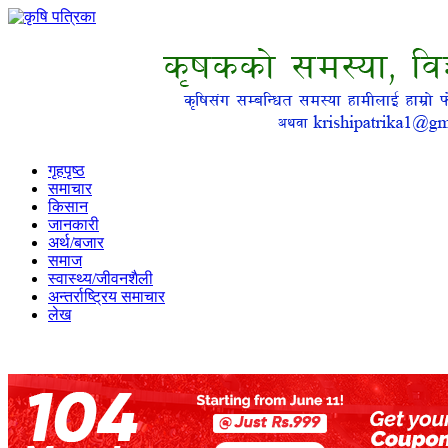
गृहपृष्ठ
समाचार
किसान
जानकारी
अर्थ/बजार
समाज
स्वास्थ्य/जीवनशैली
अन्तर्राष्ट्रिय समाचार
लेख