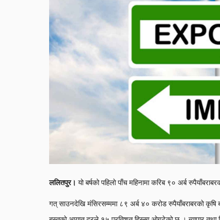
यो बर्षको पहिलो पाँच महिनामा करिब ९० अर्ब रुपैयाँबरा
ललितपुर।
गत् साउनदेखि मंसिरसम्ममा ८९ अर्ब ४० करोड रुपैयाँबराबरको कृषि
बस्तुको आयात दरले १५ प्रतिशत हिस्सा ओगटेको छ । ब्यापार तथा निक