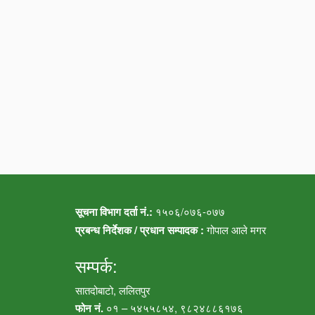
सूचना विभाग दर्ता नं.:
१५०६/०७६-०७७
प्रबन्ध निर्देशक / प्रधान सम्पादक :
गोपाल आले मगर
सम्पर्क:
सातदोबाटो, ललितपुर
फोन नं.
०१ – ५४५५८५४, ९८२४८८६१७६