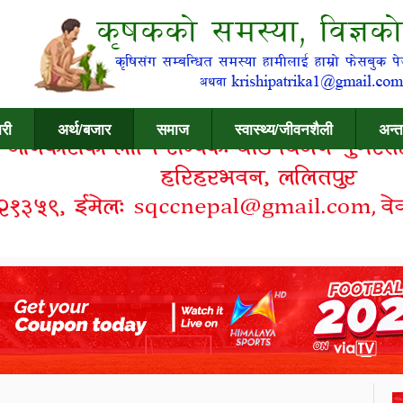
री
अर्थ/बजार
समाज
स्वास्थ्य/जीवनशैली
अन्त