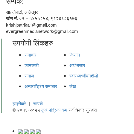
सम्पर्क:
सातदोबाटो, ललितपुर
फोन नं.
०१ – ५४५५८५४, ९८२४८८६१७६
krishipatrika1@gmail.com
evergreenmedianetwork@gmail.com
उपयोगी लिंकहरु
समाचार
किसान
जानकारी
अर्थ/बजार
समाज
स्वास्थ्य/जीवनशैली
अन्तर्राष्ट्रिय समाचार
लेख
हाम्रोबारे
|
सम्पर्क
© २०१६-२०२५
कृषि पत्रिका.कम
सर्वाधिकार सुरक्षित