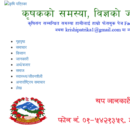
गृहपृष्ठ
समाचार
किसान
जानकारी
अर्थ/बजार
समाज
स्वास्थ्य/जीवनशैली
अन्तर्राष्ट्रिय समाचार
लेख