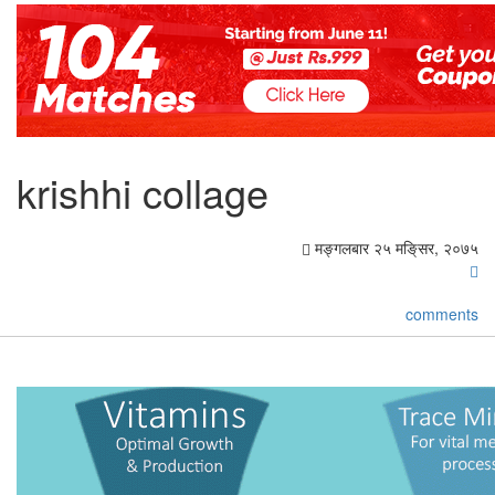
krishhi collage
मङ्गलबार २५ मङि्सर, २०७५
comments