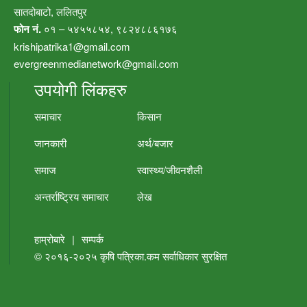
सातदोबाटो, ललितपुर
फोन नं.
०१ – ५४५५८५४, ९८२४८८६१७६
krishipatrika1@gmail.com
evergreenmedianetwork@gmail.com
उपयोगी लिंकहरु
समाचार
किसान
जानकारी
अर्थ/बजार
समाज
स्वास्थ्य/जीवनशैली
अन्तर्राष्ट्रिय समाचार
लेख
हाम्रोबारे
|
सम्पर्क
© २०१६-२०२५
कृषि पत्रिका.कम
सर्वाधिकार सुरक्षित