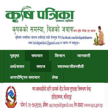
गृहपृष्ठ
समाचार
किसान
जानकारी
अर्थ/बजार
समाज
स्वास्थ्य/जीवनशैली
अन्तर्राष्ट्रिय समाचार
लेख