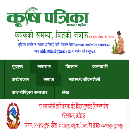
गृहपृष्ठ
समाचार
किसान
जानकारी
अर्थ/बजार
समाज
स्वास्थ्य/जीवनशैली
अन्तर्राष्ट्रिय समाचार
लेख