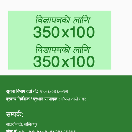
सूचना विभाग दर्ता नं.:
१५०६/०७६-०७७
प्रबन्ध निर्देशक / प्रधान सम्पादक :
गोपाल आले मगर
सम्पर्क:
सातदोबाटो, ललितपुर
फोन नं.
०१ – ५४५५८५४, ९८२४८८६१७६