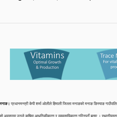
मनाङ।
प्रधानमन्त्री केपी शर्मा ओलीले हिमाली जिल्ला मनाङको मनाङ ङिस्याङ गाउँपाल
सो अवसरमा उनले कृषिमा आधुनिकीकरण र व्यावसायिकरण गरिनुपर्ने बताए । स्थानीयस्तरमा