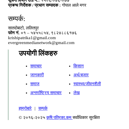
सूचना विभाग दर्ता नं.:
१५०६/०७६-०७७
प्रबन्ध निर्देशक / प्रधान सम्पादक :
गोपाल आले मगर
सम्पर्क:
सातदोबाटो, ललितपुर
फोन नं.
०१ – ५४५५८५४, ९८२४८८६१७६
krishipatrika1@gmail.com
evergreenmedianetwork@gmail.com
उपयोगी लिंकहरु
समाचार
किसान
जानकारी
अर्थ/बजार
समाज
स्वास्थ्य/जीवनशैली
अन्तर्राष्ट्रिय समाचार
लेख
हाम्रोबारे
|
सम्पर्क
© २०१६-२०२५
कृषि पत्रिका.कम
सर्वाधिकार सुरक्षित