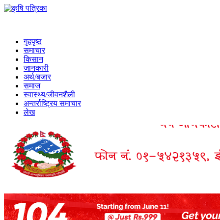
गृहपृष्ठ
समाचार
किसान
जानकारी
अर्थ/बजार
समाज
स्वास्थ्य/जीवनशैली
अन्तर्राष्ट्रिय समाचार
लेख