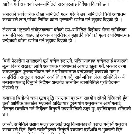
खारेज गर्न संसदको उप–समितिले सरकारलाइ निर्देशन दिएको छ ।
संसदको सार्वजनिक लेखा समितिले गठन गरेको उप–समितिले चिनी आयातमा
सरकारले लागू गरेको सिमित कोटा प्रणाली खारेज गर्न सुझाव दिएको हो ।
लेखराज भट्टको संयोजकत्वमा बनेको उप–समितिले बिहीबार लेखा समितिका
सभापति भरत शाहलाई अध्ययन प्रतिवेदन बुझाउँदै चिनीको मूल्य र परिणामत्मक
बन्देजको कोटा खारेज गर्न सुझाव दिएको हो ।
चिनी पैठारीमा लगाइएको पूर्ण बन्देज हटाउने, परिमाणात्मक बन्देजलाई बजारको
मूल्य स्थिर राख्नका लागि आवश्यक परिणामको आयात खुला गर्ने, भन्सार दरमा
समयानुकुल पुनरावलोकन गर्ने र परिमाणात्मक बन्देजलाई बजारको माग र
आपूर्तिसँग सन्तुलन गराउने रणनीति तय गर्नेु, सार्वजनिक लेखा समितिले अर्थ
मन्त्रालयलाई दिनुपर्ने निर्देशन अन्तर्गत छानबिन उपसमितिले प्रतिवेदनमा
लेखेको छ।
बजारमा चिनीको चरम मूल्य वृद्धि गराउनमा प्रत्यक्ष सहयोग रहेको देखिएको हुँदा
ठूलो आर्थिक चलखेल भएकोले अख्तियार दुरुपयोग अनुसन्धान आयोगलाई
विस्तृत छानबिन गर्न निर्देशन दिनुपर्ने उपसमितिको ठहर छु, प्रतिवेदनमा भनिएको
छ।
त्यस्तै, समितिले उद्योग मन्त्रालयलाई उखु किसानहरुले प्राप्त गर्नुपर्ने अनुदान
सरकारले दिने, चिनी उद्योगीहरुले तिर्नुपर्ने बक्यौता दसैंअघि नै भुक्तानी दिने