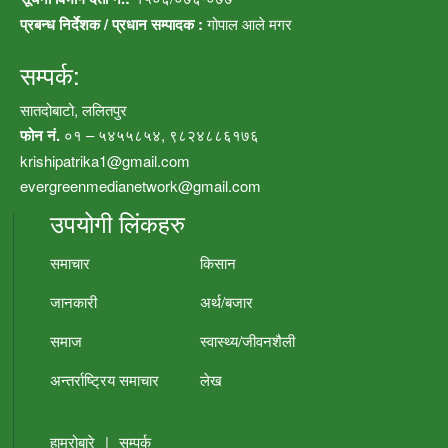
प्रबन्ध निर्देशक / प्रधान सम्पादक :
गोपाल आले मगर
सम्पर्क:
सातदोबाटो, ललितपुर
फोन नं.
०१ – ५४५५८५४, ९८२४८८६१७६
krishipatrika1@gmail.com
evergreenmedianetwork@gmail.com
उपयोगी लिंकहरु
समाचार
किसान
जानकारी
अर्थ/बजार
समाज
स्वास्थ्य/जीवनशैली
अन्तर्राष्ट्रिय समाचार
लेख
हाम्रोबारे
|
सम्पर्क