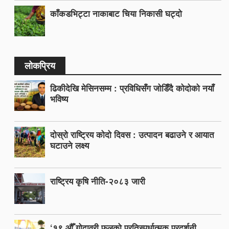
काँकडभिट्टा नाकाबाट चिया निकासी घट्दो
लोकप्रिय
ढिकीदेखि मेसिनसम्म : प्रविधिसँग जोडिँदै कोदोको नयाँ
भविष्य
दोस्रो राष्ट्रिय कोदो दिवस : उत्पादन बढाउने र आयात
घटाउने लक्ष्य
राष्ट्रिय कृषि नीति-२०८३ जारी
‘१९ औँ गोदावरी फूलको प्रतिस्पर्धात्मक प्रदर्शनी