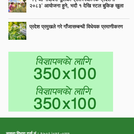
२०८३’ आयोजना हुने, भदौ १ देखि स्टल बुकिङ खुला
प्रदेश प्रमुखले गरे गाँजासम्बन्धी विधेयक प्रमाणीकरण
सूचना विभाग दर्ता नं.:
१५०६/०७६-०७७