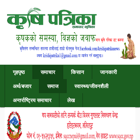
गृहपृष्ठ
समाचार
किसान
जानकारी
अर्थ/बजार
समाज
स्वास्थ्य/जीवनशैली
अन्तर्राष्ट्रिय समाचार
लेख