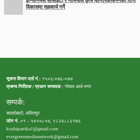
इन्जिनियर्स सोसाइटी र नामियाले कृषि यान्त्रिकीकरणको दिगो
विकासमा सहकार्य गर्ने
सूचना विभाग दर्ता नं.:
१५०६/०७६-०७७
प्रबन्ध निर्देशक / प्रधान सम्पादक :
गोपाल आले मगर
सम्पर्क:
सातदोबाटो, ललितपुर
फोन नं.
०१ – ५४५५८५४, ९८२४८८६१७६
krishipatrika1@gmail.com
evergreenmedianetwork@gmail.com