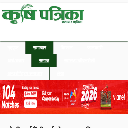
गृहपृष्ठ
समाचार
किसान
जानकारी
अर्थ/बजार
समाज
स्वास्थ्य/जीवनशैली
अन्तर्राष्ट्रिय समाचार
लेख