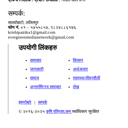
प्रबन्ध निर्देशक / प्रधान सम्पादक :
गोपाल आले मगर
सम्पर्क:
सातदोबाटो, ललितपुर
फोन नं.
०१ – ५४५५८५४, ९८२४८८६१७६
krishipatrika1@gmail.com
evergreenmedianetwork@gmail.com
उपयोगी लिंकहरु
समाचार
किसान
जानकारी
अर्थ/बजार
समाज
स्वास्थ्य/जीवनशैली
अन्तर्राष्ट्रिय समाचार
लेख
हाम्रोबारे
|
सम्पर्क
© २०१६-२०२५
कृषि पत्रिका.कम
सर्वाधिकार सुरक्षित