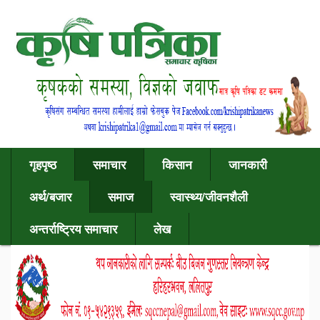
गृहपृष्ठ
समाचार
किसान
जानकारी
अर्थ/बजार
समाज
स्वास्थ्य/जीवनशैली
अन्तर्राष्ट्रिय समाचार
लेख