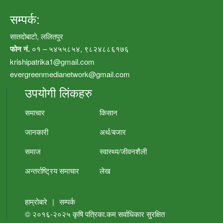
सम्पर्क:
सातदोबाटो, ललितपुर
फोन नं.
०१ – ५४५५८५४, ९८२४८८६१७६
krishipatrika1@gmail.com
evergreenmedianetwork@gmail.com
उपयोगी लिंकहरु
समाचार
किसान
जानकारी
अर्थ/बजार
समाज
स्वास्थ्य/जीवनशैली
अन्तर्राष्ट्रिय समाचार
लेख
हाम्रोबारे
|
सम्पर्क
© २०१६-२०२५
कृषि पत्रिका.कम
सर्वाधिकार सुरक्षित