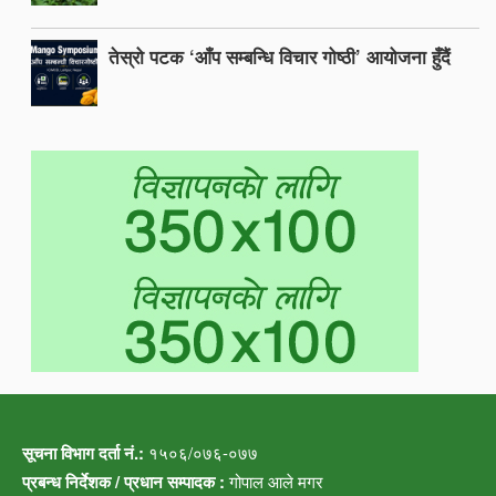
तेस्रो पटक ‘आँप सम्बन्धि विचार गोष्ठी’ आयोजना हुँदैं
सूचना विभाग दर्ता नं.:
१५०६/०७६-०७७
प्रबन्ध निर्देशक / प्रधान सम्पादक :
गोपाल आले मगर