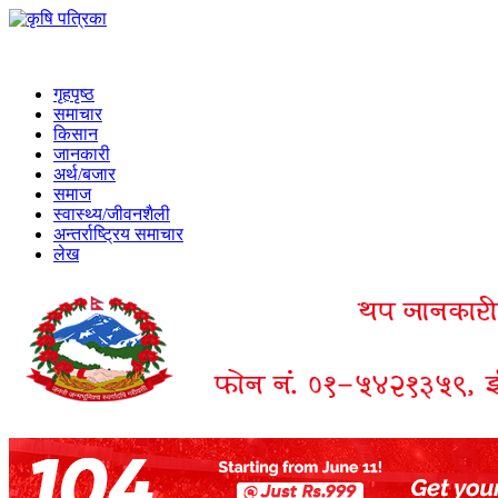
गृहपृष्ठ
समाचार
किसान
जानकारी
अर्थ/बजार
समाज
स्वास्थ्य/जीवनशैली
अन्तर्राष्ट्रिय समाचार
लेख