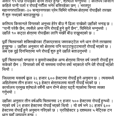
असार १५ पछि रोपाइँको क्रम तीव्र हुन्छ”, श्रेष्ठले भन्नुभयो । कतिपय किसान
कहिले पानी पर्ला र रोपाइँ गरौँला भनेर बसिरहेका छन् । भरतपुर
महानगरपालिका–२० चन्द्रनगरका प्रेम घिमिरे पश्चिम क्षेत्रमा रोपाइँको तरखर
नै शुरु नभएको बताउनुहुन्छ ।
कतिपय किसानले विगतको अनुभव हेरेर बीउ नै ढिला राखेको उहाँको भनाइ छ ।
“पानी परेकै छैन, त्यसैले अन्त पनि रोपाइँ हुने कुरै छैन”, घिमिरेले भन्नुभयो ।
उहाँले १० कट्ठा क्षेत्रमा रोपाइँका लागि भर्खरै बीउ राख्नुभएको छ ।
पूर्वी चितवनको शक्तिखोरका टीकाप्रसाद जमरकट्टेल भने धान रोप्ने तरखरमा
हुनुहुन्छ । उहाँका अनुसार सो क्षेत्रमा पनि फाट्टफुट्टमात्रै रोपाइँ भएको छ ।
अब एक दुई दिनभित्रमा भने रोपाइँ शुरु हुने उहाँले बताउनुभयो ।
पूर्वी चितवनको भण्डारा र कुमरोजबाहेक अन्य क्षेत्रमा विगत वर्ष जसरी रोपाइँ हुन
सकेको छैन । विगतको वर्ष यो समयमा पर्याप्त वर्षा भएकाले पनि धेरै रोपाइँ भएको
थियो ।
जिल्लामा यसवर्ष कूल २८ हजार ६०० हेक्टरमा रोपाइँ हुने अनुमान छ । त्यसमध्ये
अहिलेसम्म तीन हजार १६३ हेक्टर क्षेत्रफलमा मात्रै रोपाइँ भएको छ ।
कार्यालय प्रमुख श्रेष्ठले वर्षेनी धान रोप्ने क्षेत्र घट्दै गएकोमा चिन्ता व्यक्त
गर्नुभयो ।
उहाँका अनुसार तीन वर्षअघि चितवनमा २९ हजार ५०० हेक्टरमा रोपाइँ हुन्थ्यो ।
गएको वर्ष २९ हजार हेक्टरमा रोपाइँ भएको थियो । यो वर्ष भने २८ हजार ६००
हेक्टरमा रोपाइँ हुने अनुमान गरिएको छ । प्रतिहेक्टर ३ दशमलव ५ मेट्रिक टन
धान यहाँ उत्पादन हुन्छ ।