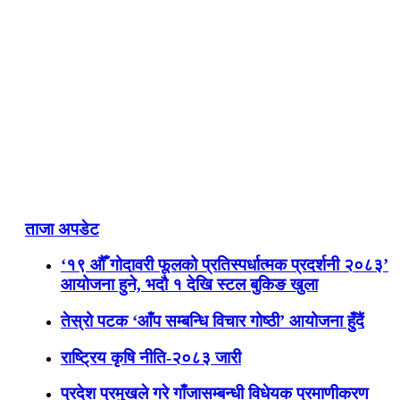
ताजा अपडेट
‘१९ औँ गोदावरी फूलको प्रतिस्पर्धात्मक प्रदर्शनी २०८३’
आयोजना हुने, भदौ १ देखि स्टल बुकिङ खुला
तेस्रो पटक ‘आँप सम्बन्धि विचार गोष्ठी’ आयोजना हुँदैं
राष्ट्रिय कृषि नीति-२०८३ जारी
प्रदेश प्रमुखले गरे गाँजासम्बन्धी विधेयक प्रमाणीकरण