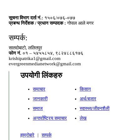
सूचना विभाग दर्ता नं.:
१५०६/०७६-०७७
प्रबन्ध निर्देशक / प्रधान सम्पादक :
गोपाल आले मगर
सम्पर्क:
सातदोबाटो, ललितपुर
फोन नं.
०१ – ५४५५८५४, ९८२४८८६१७६
krishipatrika1@gmail.com
evergreenmedianetwork@gmail.com
उपयोगी लिंकहरु
समाचार
किसान
जानकारी
अर्थ/बजार
समाज
स्वास्थ्य/जीवनशैली
अन्तर्राष्ट्रिय समाचार
लेख
हाम्रोबारे
|
सम्पर्क