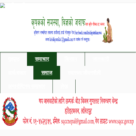
गृहपृष्ठ
समाचार
किसान
जानकारी
अर्थ/बजार
समाज
स्वास्थ्य/जीवनशैली
अन्तर्राष्ट्रिय समाचार
लेख