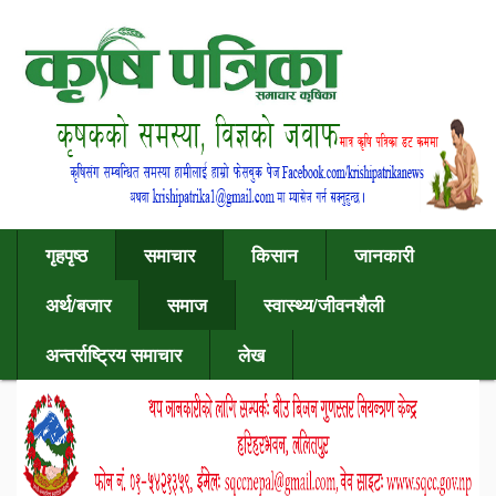
गृहपृष्ठ
समाचार
किसान
जानकारी
अर्थ/बजार
समाज
स्वास्थ्य/जीवनशैली
अन्तर्राष्ट्रिय समाचार
लेख