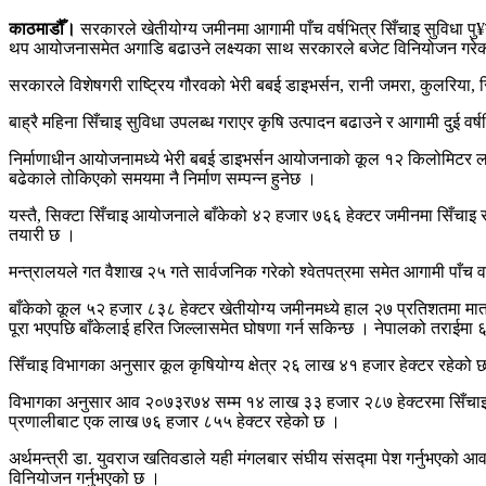
काठमाडौँ।
सरकारले खेतीयोग्य जमीनमा आगामी पाँच वर्षभित्र सिँचाइ सुविधा पु
थप आयोजनासमेत अगाडि बढाउने लक्ष्यका साथ सरकारले बजेट विनियोजन गरेक
सरकारले विशेषगरी राष्ट्रिय गौरवको भेरी बबई डाइभर्सन, रानी जमरा, कुलरिया, 
बाह्रै महिना सिँचाइ सुविधा उपलब्ध गराएर कृषि उत्पादन बढाउने र आगामी दुई वर
निर्माणाधीन आयोजनामध्ये भेरी बबई डाइभर्सन आयोजनाको कूल १२ किलोमिटर ल
बढेकाले तोकिएको समयमा नै निर्माण सम्पन्न हुनेछ ।
यस्तै, सिक्टा सिँचाइ आयोजनाले बाँकेको ४२ हजार ७६६ हेक्टर जमीनमा सिँचाइ सु
तयारी छ ।
मन्त्रालयले गत वैशाख २५ गते सार्वजनिक गरेको श्वेतपत्रमा समेत आगामी पाँच व
बाँकेको कूल ५२ हजार ८३८ हेक्टर खेतीयोग्य जमीनमध्ये हाल २७ प्रतिशतमा मात
पूरा भएपछि बाँकेलाई हरित जिल्लासमेत घोषणा गर्न सकिन्छ । नेपालको तराईमा
सिँचाइ विभागका अनुसार कूल कृषियोग्य क्षेत्र २६ लाख ४१ हजार हेक्टर रहेक
विभागका अनुसार आव २०७३र७४ सम्म १४ लाख ३३ हजार २८७ हेक्टरमा सिँचाइ 
प्रणालीबाट एक लाख ७६ हजार ८५५ हेक्टर रहेको छ ।
अर्थमन्त्री डा. युवराज खतिवडाले यही मंगलबार संघीय संसद्मा पेश गर्नुभएको आव
विनियोजन गर्नुभएको छ ।