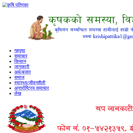
गृहपृष्ठ
समाचार
किसान
जानकारी
अर्थ/बजार
समाज
स्वास्थ्य/जीवनशैली
अन्तर्राष्ट्रिय समाचार
लेख