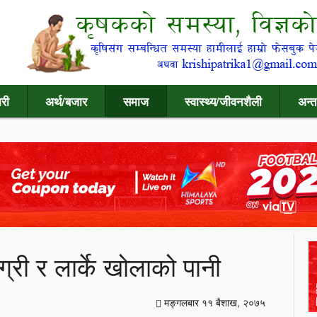
री
अर्थ/बजार
समाज
स्वास्थ्य/जीवनशैली
अन्त
ग्री र लार्के खोलाको पानी
मङ्गलबार ११ बैशाख, २०७५