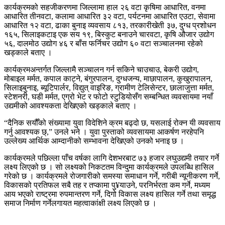
कार्यक्रमको सहजीकरणमा जिल्लामा हाल २६ वटा कृषिमा आधारित, वनमा
आधारित तीनवटा, कलामा आधारित ३२ वटा, पर्यटनमा आधारित एउटा, सेवामा
आधारित १२ वटा, ढाका बुनाइ व्यवसाय ८१३, तरकारीखेती ३७, दुग्ध प्रशोधन
१६५, सिलाइकटाइ एक सय १९, बिस्कुट बनाउने चारवटा, कृषि औजार उद्योग
५६, दालमोठ उद्योग ४६ र बाँस फर्निचर उद्योग ६० वटा सञ्चालनमा रहेको
खड्काले बताए ।
कार्यक्रमअन्तर्गत जिल्लामै सञ्चालन गर्न सकिने चाउचाउ, बेकरी उद्योग,
मोबाइल मर्मत, कपाल काट्ने, बंगुरपालन, दुग्धजन्य, माछापालन, कुखुरापालन,
सिलाइबुनाइ, ब्यूटिपार्लर, विद्युत् वाइरिङ, ग्रामीण टेलिसेन्टर, छालाजुत्ता मर्मत,
स्टेशनरी, घडी मर्मत, एग्रो भेट र फोटो स्टुडियोसँग सम्बन्धित व्यवसायमा नयाँ
उद्यमीको आवश्यकता देखिएको खड्काले बताए ।
“दैनिक सयौँको संख्यामा युवा विदेशिने क्रम बढ्दो छ, यसलाई रोक्न यी व्यवसाय
गर्नु आवश्यक छ्,” उनले भने । युवा पुस्ताको व्यवसायमा आकर्षण नरहेपनि
उल्लेख्य आर्थिक आम्दानीको सम्भावना देखिएको उनको भनाइ छ ।
कार्यक्रमले पछिल्ला पाँच वर्षका लागि देशभरबाट ७३ हजार लघुउद्यमी तयार गर्ने
लक्ष्य लिएको छ । सो लक्ष्यको निकटतम विन्दुमा कार्यक्रमले उपलब्धि हासिल
गरेको छ । कार्यक्रमले रोजगारीको समस्या समाधान गर्ने, गरीबी न्यूनीकरण गर्ने,
विकासको प्रतिफल सबै तह र तप्कामा पु¥याउने, परनिर्भरता कम गर्ने, मध्यम
आय भएको राष्ट्रमा रुपमान्तरण गर्ने, दिगो विकास लक्ष्य हासिल गर्ने तथा समृद्ध
समाज निर्माण गर्नेलगायत महत्वाकांक्षी लक्ष्य लिएको छ ।