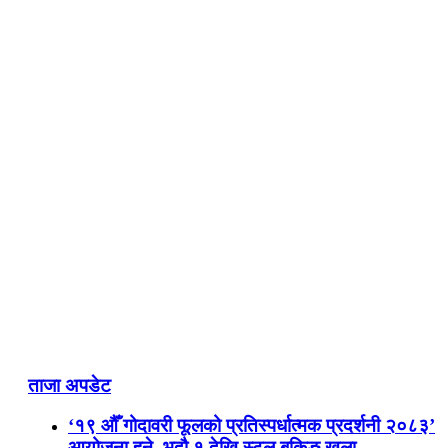
ताजा अपडेट
‘१९ औँ गोदावरी फूलको प्रतिस्पर्धात्मक प्रदर्शनी २०८३’
आयोजना हुने, भदौ १ देखि स्टल बुकिङ खुला