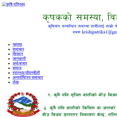
गृहपृष्ठ
समाचार
किसान
जानकारी
अर्थ/बजार
समाज
स्वास्थ्य/जीवनशैली
अन्तर्राष्ट्रिय समाचार
लेख