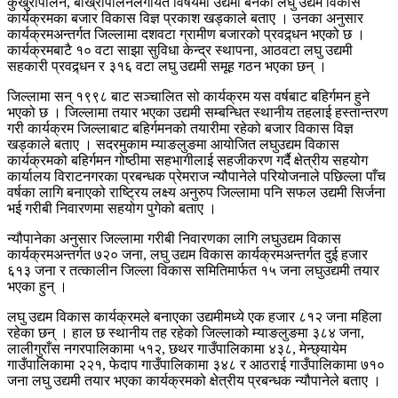
कुखुरापालन, बाख्रापालनलगायत विषयमा उद्यमी बनेका लघु उद्यम विकास
कार्यक्रमका बजार विकास विज्ञ प्रकाश खड्काले बताए । उनका अनुसार
कार्यक्रमअन्तर्गत जिल्लामा दशवटा ग्रामीण बजारको प्रवद्र्धन भएको छ ।
कार्यक्रमबाटै १० वटा साझा सुविधा केन्द्र स्थापना, आठवटा लघु उद्यमी
सहकारी प्रवद्र्धन र ३१६ वटा लघु उद्यमी समूह गठन भएका छन् ।
जिल्लामा सन् १९९८ बाट सञ्चालित सो कार्यक्रम यस वर्षबाट बहिर्गमन हुने
भएको छ । जिल्लामा तयार भएका उद्यमी सम्बन्धित स्थानीय तहलाई हस्तान्तरण
गरी कार्यक्रम जिल्लाबाट बहिर्गमनको तयारीमा रहेको बजार विकास विज्ञ
खड्काले बताए । सदरमुकाम म्याङलुङमा आयोजित लघुउद्यम विकास
कार्यक्रमको बहिर्गमन गोष्ठीमा सहभागीलाई सहजीकरण गर्दै क्षेत्रीय सहयोग
कार्यालय विराटनगरका प्रबन्धक प्रेमराज न्यौपानेले परियोजनाले पछिल्ला पाँच
वर्षका लागि बनाएको राष्ट्रिय लक्ष्य अनुरुप जिल्लामा पनि सफल उद्यमी सिर्जना
भई गरीबी निवारणमा सहयोग पुगेको बताए ।
न्यौपानेका अनुसार जिल्लामा गरीबी निवारणका लागि लघुउद्यम विकास
कार्यक्रमअन्तर्गत ७२० जना, लघु उद्यम विकास कार्यक्रमअन्तर्गत दुई हजार
६१३ जना र तत्कालीन जिल्ला विकास समितिमार्फत १५ जना लघुउद्यमी तयार
भएका हुन् ।
लघु उद्यम विकास कार्यक्रमले बनाएका उद्यमीमध्ये एक हजार ८१२ जना महिला
रहेका छन् । हाल छ स्थानीय तह रहेको जिल्लाको म्याङलुङमा ३८४ जना,
लालीगुराँस नगरपालिकामा ५१२, छथर गाउँपालिकामा ४३८, मेन्छ्यायेम
गाउँपालिकामा २२१, फेदाप गाउँपालिकामा ३४८ र आठराई गाउँपालिकामा ७१०
जना लघु उद्यमी तयार भएका कार्यक्रमको क्षेत्रीय प्रबन्धक न्यौपानेले बताए ।