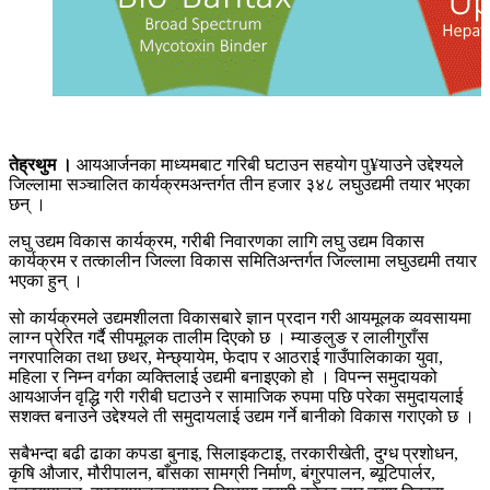
तेह्रथुम ।
आयआर्जनका माध्यमबाट गरिबी घटाउन सहयोग पु¥याउने उद्देश्यले
जिल्लामा सञ्चालित कार्यक्रमअन्तर्गत तीन हजार ३४८ लघुउद्यमी तयार भएका
छन् ।
लघु उद्यम विकास कार्यक्रम, गरीबी निवारणका लागि लघु उद्यम विकास
कार्यक्रम र तत्कालीन जिल्ला विकास समितिअन्तर्गत जिल्लामा लघुउद्यमी तयार
भएका हुन् ।
सो कार्यक्रमले उद्यमशीलता विकासबारे ज्ञान प्रदान गरी आयमूलक व्यवसायमा
लाग्न प्रेरित गर्दै सीपमूलक तालीम दिएको छ । म्याङलुङ र लालीगुराँस
नगरपालिका तथा छथर, मेन्छ्यायेम, फेदाप र आठराई गाउँपालिकाका युवा,
महिला र निम्न वर्गका व्यक्तिलाई उद्यमी बनाइएको हो । विपन्न समुदायको
आयआर्जन वृद्धि गरी गरीबी घटाउने र सामाजिक रुपमा पछि परेका समुदायलाई
सशक्त बनाउने उद्देश्यले ती समुदायलाई उद्यम गर्ने बानीको विकास गराएको छ ।
सबैभन्दा बढी ढाका कपडा बुनाइ, सिलाइकटाइ, तरकारीखेती, दुग्ध प्रशोधन,
कृषि औजार, मौरीपालन, बाँसका सामग्री निर्माण, बंगुरपालन, ब्यूटिपार्लर,