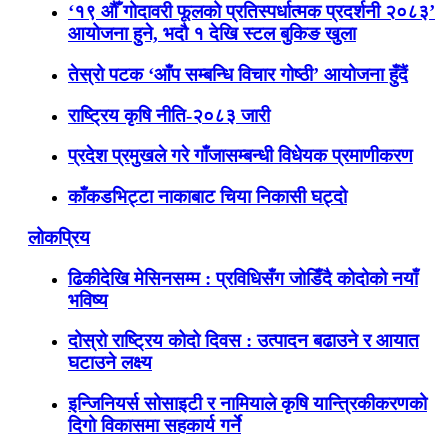
‘१९ औँ गोदावरी फूलको प्रतिस्पर्धात्मक प्रदर्शनी २०८३’
आयोजना हुने, भदौ १ देखि स्टल बुकिङ खुला
तेस्रो पटक ‘आँप सम्बन्धि विचार गोष्ठी’ आयोजना हुँदैं
राष्ट्रिय कृषि नीति-२०८३ जारी
प्रदेश प्रमुखले गरे गाँजासम्बन्धी विधेयक प्रमाणीकरण
काँकडभिट्टा नाकाबाट चिया निकासी घट्दो
लोकप्रिय
ढिकीदेखि मेसिनसम्म : प्रविधिसँग जोडिँदै कोदोको नयाँ
भविष्य
दोस्रो राष्ट्रिय कोदो दिवस : उत्पादन बढाउने र आयात
घटाउने लक्ष्य
इन्जिनियर्स सोसाइटी र नामियाले कृषि यान्त्रिकीकरणको
दिगो विकासमा सहकार्य गर्ने