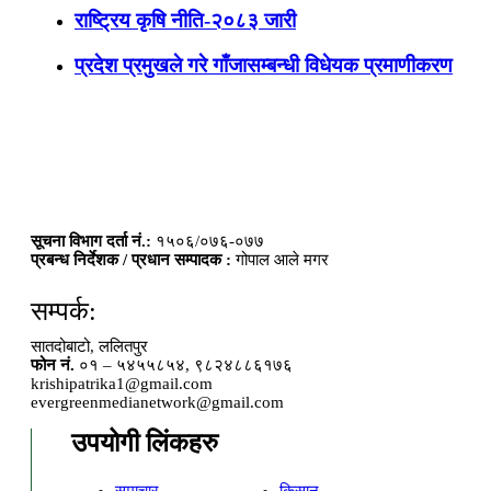
राष्ट्रिय कृषि नीति-२०८३ जारी
प्रदेश प्रमुखले गरे गाँजासम्बन्धी विधेयक प्रमाणीकरण
सूचना विभाग दर्ता नं.:
१५०६/०७६-०७७
प्रबन्ध निर्देशक / प्रधान सम्पादक :
गोपाल आले मगर
सम्पर्क:
सातदोबाटो, ललितपुर
फोन नं.
०१ – ५४५५८५४, ९८२४८८६१७६
krishipatrika1@gmail.com
evergreenmedianetwork@gmail.com
उपयोगी लिंकहरु