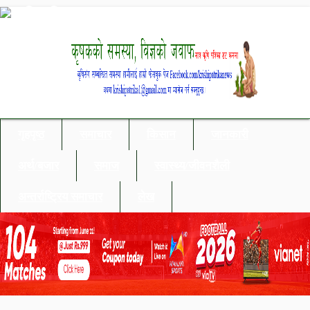
गृहपृष्ठ
समाचार
किसान
जानकारी
अर्थ/बजार
समाज
स्वास्थ्य/जीवनशैली
अन्तर्राष्ट्रिय समाचार
लेख