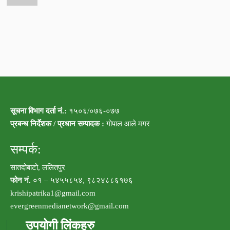
सूचना विभाग दर्ता नं.:
१५०६/०७६-०७७
प्रबन्ध निर्देशक / प्रधान सम्पादक :
गोपाल आले मगर
सम्पर्क:
सातदोबाटो, ललितपुर
फोन नं.
०१ – ५४५५८५४, ९८२४८८६१७६
krishipatrika1@gmail.com
evergreenmedianetwork@gmail.com
उपयोगी लिंकहरु