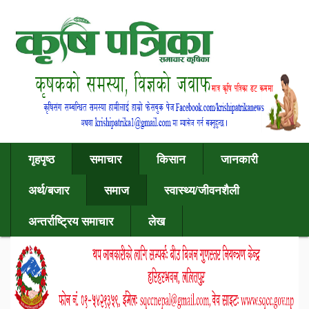
गृहपृष्ठ
समाचार
किसान
जानकारी
अर्थ/बजार
समाज
स्वास्थ्य/जीवनशैली
अन्तर्राष्ट्रिय समाचार
लेख