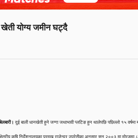
खेती योग्य जमीन घट्दै
बेलबारी।
दुई बाली धानखेती हुने जग्गा जथाभावी प्लटिङ हुन थालेपछि पछिल्लो १५ वर्षमा
क्षेत्रीय कृषि निर्देशनालयका प्रमुख राजेन्द्र उप्रेतीका अनुसार सन् २००३ मा मोरङ