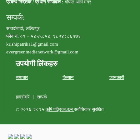
प्रबन्ध निर्देशक / प्रधान सम्पादक :
गोपाल आले मगर
सम्पर्क:
सातदोबाटो, ललितपुर
फोन नं.
०१ – ५४५५८५४, ९८२४८८६१७६
krishipatrika1@gmail.com
evergreenmedianetwork@gmail.com
उपयोगी लिंकहरु
समाचार
किसान
जानकारी
हाम्रोबारे
|
सम्पर्क
© २०१६-२०२५
कृषि पत्रिका.कम
सर्वाधिकार सुरक्षित