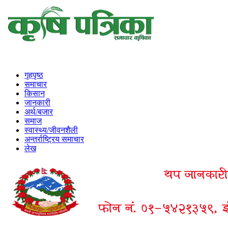
गृहपृष्ठ
समाचार
किसान
जानकारी
अर्थ/बजार
समाज
स्वास्थ्य/जीवनशैली
अन्तर्राष्ट्रिय समाचार
लेख