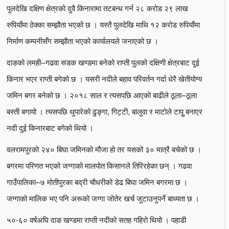
पुलदेखि दक्षिण क्षेत्रको दुवै किनारामा तटबन्ध गर्न २८ करोड २९ लाख
रुपियाँमा ठेक्का सम्झौता भएको छ । यस्तै पुलदेखि माथि १२ करोड रुपियाँमा
निर्माण कम्पनीसँग सम्झौता भएको कार्यालयले जनाएको छ ।
दाङको लमही–गढवा सडक खण्डमा बनेको राप्ती पुलको दक्षिणी क्षेत्रबाट दुई
किनार भएर राप्ती बगेको छ । यसरी नदीले बहाव परिवर्तन गर्दा धेरै खेतीयोग्य
जमिन बगर बनेको छ । २०१८ साल र त्यसपछि आएको बाढीले ठूला–ठूला
बस्ती बगायो । त्यसपछि थुपारेको ढुङ्गा, गिट्टी, बालुवा र माटोले टापुु बनाएर
नदी दुई किनारबाट बगेको थियो ।
वलरामपुरको २४० बिघा जमिनको मौजा हो तर यसको ३० मात्रै बचेको छ ।
बगरमा परिणत भएको जग्गाको मालपोत किसानले तिरिरहेका छन् । गढवा
गाउँपालिका–७ मोतीपुरका बद्री चौधरीको डेढ बिघा जमिन बगरमा छ ।
जग्गाको मालिक भए पनि अरूको जग्गा जोतेर खर्च जुटाउनुपर्ने बाध्यता छ ।
५०-६० वर्षअघि दाङ खण्डमा राप्ती नदीको सतह गहिरो थियो । पहाडी