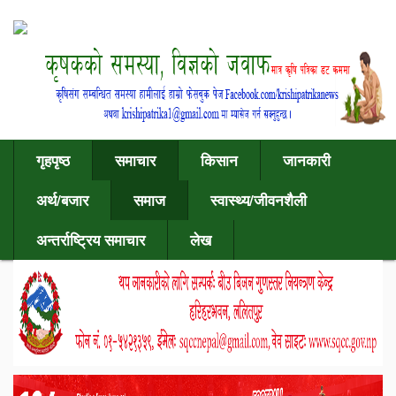
गृहपृष्ठ
समाचार
किसान
जानकारी
अर्थ/बजार
समाज
स्वास्थ्य/जीवनशैली
अन्तर्राष्ट्रिय समाचार
लेख