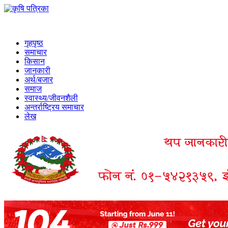
गृहपृष्ठ
समाचार
किसान
जानकारी
अर्थ/बजार
समाज
स्वास्थ्य/जीवनशैली
अन्तर्राष्ट्रिय समाचार
लेख