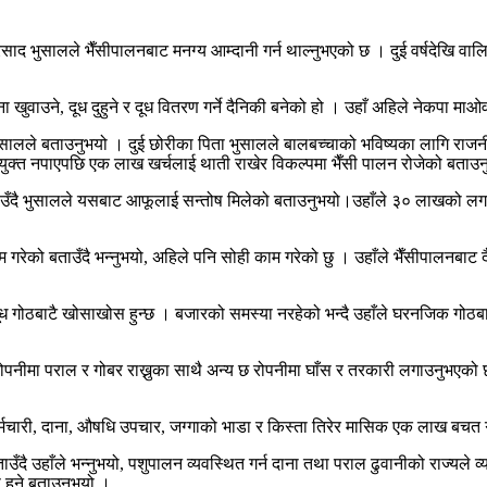
ाद भुसालले भैँसीपालनबाट मनग्य आम्दानी गर्न थाल्नुभएको छ । दुई वर्षदेखि वाल
ाउने, दूध दुहुने र दूध वितरण गर्ने दैनिकी बनेको हो । उहाँ अहिले नेकपा माओवाद
भुसालले बताउनुभयो । दुई छोरीका पिता भुसालले बालबच्चाको भविष्यका लागि राजनी
युक्त नपाएपछि एक लाख खर्चलाई थाती राखेर विकल्पमा भैँसी पालन रोजेको बताउ
ताउँदै भुसालले यसबाट आफूलाई सन्तोष मिलेको बताउनुभयो।उहाँले ३० लाखको लगान
ने काम गरेको बताउँदै भन्नुभयो, अहिले पनि सोही काम गरेको छु । उहाँले भैँसीपालन
ो, दूध गोठबाटै खोसाखोस हुन्छ । बजारको समस्या नरहेको भन्दै उहाँले घरनजिक गोठ
पनीमा पराल र गोबर राख्नुका साथै अन्य छ रोपनीमा घाँस र तरकारी लगाउनुभएको छ । 
े कर्मचारी, दाना, औषधि उपचार, जग्गाको भाडा र किस्ता तिरेर मासिक एक लाख बचत
दै उहाँले भन्नुभयो, पशुपालन व्यवस्थित गर्न दाना तथा पराल ढुवानीको राज्यले व्य
हुने बताउनुभयो ।