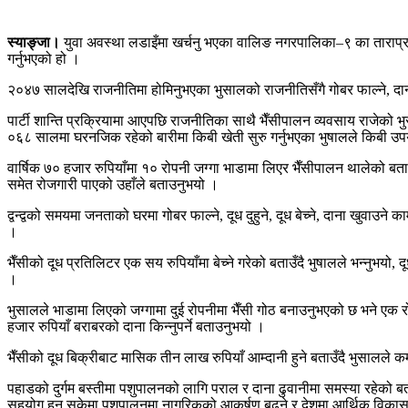
स्याङ्जा।
युवा अवस्था लडाइँमा खर्चनु भएका वालिङ नगरपालिका–९ का ताराप्रस
गर्नुभएको हो ।
२०४७ सालदेखि राजनीतिमा होमिनुभएका भुसालको राजनीतिसँगै गोबर फाल्ने, दाना खुव
पार्टी शान्ति प्रक्रियामा आएपछि राजनीतिका साथै भैँसीपालन व्यवसाय राजेको 
०६८ सालमा घरनजिक रहेको बारीमा किबी खेती सुरु गर्नुभएका भुषालले किबी उप
वार्षिक ७० हजार रुपियाँमा १० रोपनी जग्गा भाडामा लिएर भैँसीपालन थालेको ब
समेत रोजगारी पाएको उहाँले बताउनुभयो ।
द्वन्द्वको समयमा जनताको घरमा गोबर फाल्ने, दूध दुहुने, दूध बेच्ने, दाना खुवाउ
।
भैँसीको दूध प्रतिलिटर एक सय रुपियाँमा बेच्ने गरेको बताउँदै भुषालले भन्नुभय
।
भुसालले भाडामा लिएको जग्गामा दुई रोपनीमा भैँसी गोठ बनाउनुभएको छ भने एक रो
हजार रुपियाँ बराबरको दाना किन्नुपर्ने बताउनुभयो ।
भैँसीको दूध बिक्रीबाट मासिक तीन लाख रुपियाँ आम्दानी हुने बताउँदै भुसालल
पहाडको दुर्गम बस्तीमा पशुपालनको लागि पराल र दाना ढुवानीमा समस्या रहेको बताउँ
सहयोग हुन सकेमा पशुपालनमा नागरिकको आकर्षण बढ्ने र देशमा आर्थिक विकास 