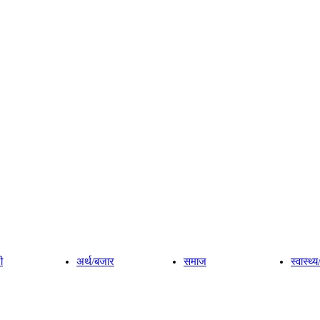
ी
अर्थ/बजार
समाज
स्वास्थ