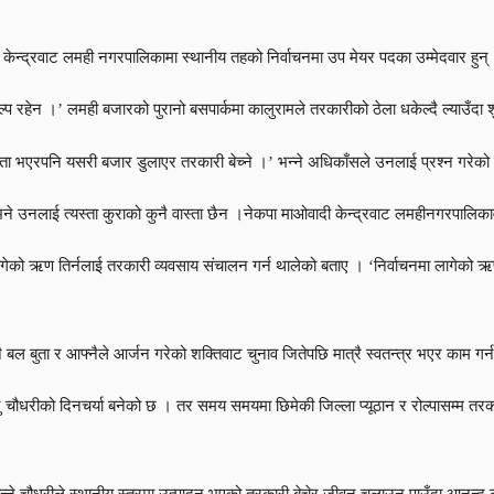
ेन्द्रवाट लमही नगरपालिकामा स्थानीय तहको निर्वाचनमा उप मेयर पदका उम्मेदवार हुन्
्प रहेन ।’ लमही बजारको पुरानो बसपार्कमा कालुरामले तरकारीको ठेला धकेल्दै ल्याउँदा शु
। ‘नेता भएरपनि यसरी बजार डुलाएर तरकारी बेच्ने ।’ भन्ने अधिकाँसले उनलाई प्रश्न गरेको
 आजभने उनलाई त्यस्ता कुराको कुनै वास्ता छैन ।नेकपा माओवादी केन्द्रवाट लमहीनगरपालि
गेको ऋण तिर्नलाई तरकारी व्यवसाय संचालन गर्न थालेको बताए । ‘निर्वाचनमा लागेको ऋण प
नै बल बुता र आफ्नैले आर्जन गरेको शक्तिवाट चुनाव जितेपछि मात्रै स्वतन्त्र भएर काम गर
ु चौधरीको दिनचर्या बनेको छ । तर समय समयमा छिमेकी जिल्ला प्यूठान र रोल्पासम्म तर
ो मान्ने चौधरीले स्थानीय स्तरमा उत्पादन भएको तरकारी बेचेर जीवन चलाउन पाउँदा आनन्द 