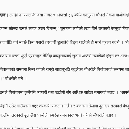
दाङ।
लमही नगरपालकिा वडा नम्बर ५ निपासी ३६ बर्षीय कालुराम चौधरी नेकपा माओवादी क
जान्न खोज्दा उनले सहज उत्तर दिन्छन् ‘ चुनावमा लागेको ऋण तिर्न तरकारी बेच्नुको विकल
राजनीति गर्ने मान्छे किन यसरी तरकारी डुलाउँदै हिड्न थालेको हो भन्ने प्रश्न गर्दथे 
बजारमा यस्ता थुप्रै प्रश्नहरु तेर्सिदा कालुरामलाई सुरुमा अप्ठेरो नलागेको होइन तर
निर्वाचनको समयमा निम्न वर्गको राम्रो साहानुभति बटुलेका चौधरीले निर्वाचनको समयमा ला
।’ चौधरीले भने ।
उनले निर्वाचनमा कुनैपनि व्यापारी तथा उद्योगी संग आर्थिक साहेता नमागेको बताए । ‘आफ्
विहानै उठेर गाउँघरमा गएर तरकारी संकलन गर्छन र बजारमा ठेलामा डुलाएर तरकारी बेच्न
गल्लीमा तरकारी डुलाउँदा ‘कसैले कमरेड नमस्कार’ भन्ने गरेको चौधरीले बताए ।
कतिपयले नेताज्यू, भन्ने गरेको कालुराम चौधरी बताउँछन् । उपभोत्ताले नेता भन्दा राम्र