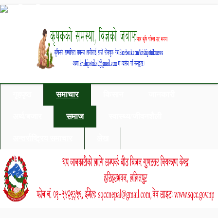
गृहपृष्ठ
समाचार
किसान
जानकारी
अर्थ/बजार
समाज
स्वास्थ्य/जीवनशैली
अन्तर्राष्ट्रिय समाचार
लेख