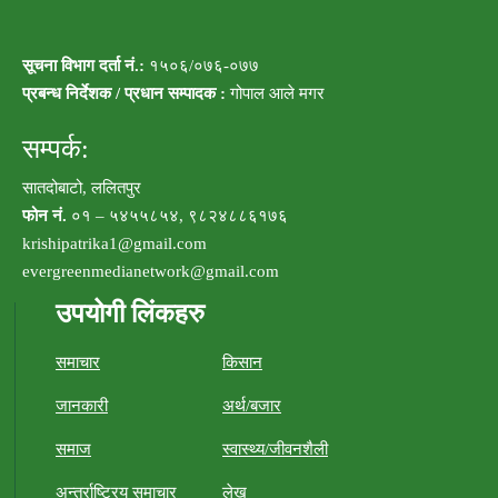
सूचना विभाग दर्ता नं.:
१५०६/०७६-०७७
प्रबन्ध निर्देशक / प्रधान सम्पादक :
गोपाल आले मगर
सम्पर्क:
सातदोबाटो, ललितपुर
फोन नं.
०१ – ५४५५८५४, ९८२४८८६१७६
krishipatrika1@gmail.com
evergreenmedianetwork@gmail.com
उपयोगी लिंकहरु
समाचार
किसान
जानकारी
अर्थ/बजार
समाज
स्वास्थ्य/जीवनशैली
अन्तर्राष्ट्रिय समाचार
लेख