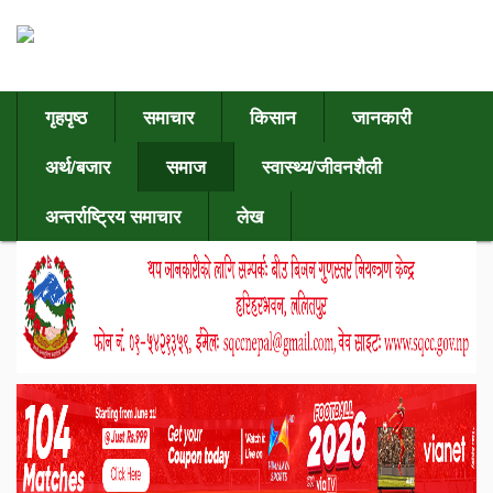
गृहपृष्ठ
समाचार
किसान
जानकारी
अर्थ/बजार
समाज
स्वास्थ्य/जीवनशैली
अन्तर्राष्ट्रिय समाचार
लेख