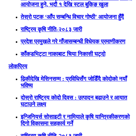
आयोजना हुने, भदौ १ देखि स्टल बुकिङ खुला
तेस्रो पटक ‘आँप सम्बन्धि विचार गोष्ठी’ आयोजना हुँदैं
राष्ट्रिय कृषि नीति-२०८३ जारी
प्रदेश प्रमुखले गरे गाँजासम्बन्धी विधेयक प्रमाणीकरण
काँकडभिट्टा नाकाबाट चिया निकासी घट्दो
लोकप्रिय
ढिकीदेखि मेसिनसम्म : प्रविधिसँग जोडिँदै कोदोको नयाँ
भविष्य
दोस्रो राष्ट्रिय कोदो दिवस : उत्पादन बढाउने र आयात
घटाउने लक्ष्य
इन्जिनियर्स सोसाइटी र नामियाले कृषि यान्त्रिकीकरणको
दिगो विकासमा सहकार्य गर्ने
राष्ट्रिय कृषि नीति-२०८३ जारी