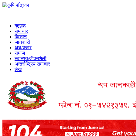
गृहपृष्ठ
समाचार
किसान
जानकारी
अर्थ/बजार
समाज
स्वास्थ्य/जीवनशैली
अन्तर्राष्ट्रिय समाचार
लेख