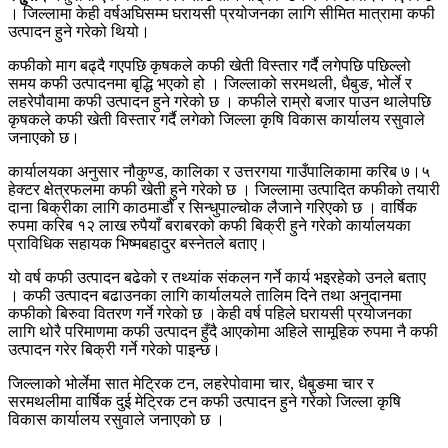
। जिल्लामा केही वर्षअघिसम्म घरायसी प्रयोजनका लागि सीमित मात्रामा कफी
उत्पादन हुने गरेको थियो।
कफीको माग बढ्दै गएपछि कृषकले कफी खेती विस्तार गर्दै लगेपछि पछिल्लो
समय कफी उत्पादनमा बृद्धि भएको हो । जिल्लाको सरमथली, धैबुङ, भोर्ले र
लहरेपौवामा कफी उत्पादन हुने गरेको छ । कफीले राम्रो बजार पाउन थालेपछि
कृषकले कफी खेती विस्तार गर्दै लगेको जिल्ला कृषि विकास कार्यालय रसुवाले
जनाएको छ।
कार्यालयका अनुसार नौकुण्ड, कालिका र उत्तरगया गाउँपालिकामा करिब ७।५
हेक्टर क्षेत्रफलमा कफी खेती हुने गरेको छ । जिल्लामा उत्पादित कफीको तयारी
दाना बिक्रीका लागि काठमाडौं र सिन्धुपाल्चोक लैजाने गरिएको छ । वार्षिक
रुपमा करिब १२ लाख रुपैयाँ बराबरको कफी बिक्री हुने गरेको कार्यालयका
प्राविधिक सहायक भिष्मबहादुर बस्नेतले बताए।
यो वर्ष कफी उत्पादन बढेको र तथ्यांक संकलन गर्ने कार्य भइरहेको उनले बताए
। कफी उत्पादन बढाउनका लागि कार्यालयले तालिम दिने तथा अनुदानमा
कफीको बिरुवा वितरण गर्ने गरेको छ ।केही वर्ष पहिले घरायसी प्रयोजनका
लागि थोरै परिमाणमा कफी उत्पादन हुँदै आएकोमा अहिले सामूहिक रुपमा नै कफी
उत्पादन गरेर बिक्री गर्ने गरेको पाइन्छ।
जिल्लाको भोर्लेमा सात मेट्रिक टन, लहरेपोवामा चार, धैबुङमा चार र
सरमथलीमा वार्षिक दुई मेट्रिक टन कफी उत्पादन हुने गरेको जिल्ला कृषि
विकास कार्यालय रसुवाले जनाएको छ ।