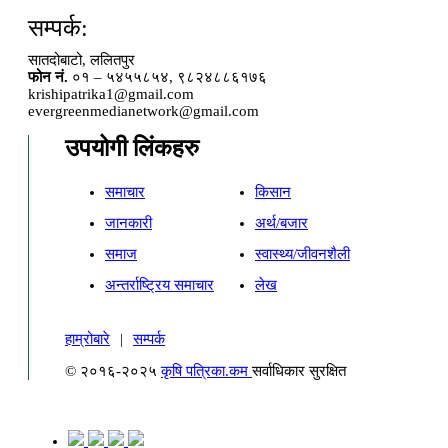
सम्पर्क:
सातदोबाटो, ललितपुर
फोन नं.
०१ – ५४५५८५४, ९८२४८८६१७६
krishipatrika1@gmail.com
evergreenmedianetwork@gmail.com
उपयोगी लिंकहरु
समाचार
किसान
जानकारी
अर्थ/बजार
समाज
स्वास्थ्य/जीवनशैली
अन्तर्राष्ट्रिय समाचार
लेख
हाम्रोबारे
|
सम्पर्क
© २०१६-२०२५
कृषि पत्रिका.कम
सर्वाधिकार सुरक्षित