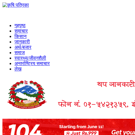
गृहपृष्ठ
समाचार
किसान
जानकारी
अर्थ/बजार
समाज
स्वास्थ्य/जीवनशैली
अन्तर्राष्ट्रिय समाचार
लेख