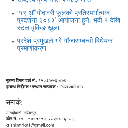
‘१९ औँ गोदावरी फूलको प्रतिस्पर्धात्मक
प्रदर्शनी २०८३’ आयोजना हुने, भदौ १ देखि
स्टल बुकिङ खुला
प्रदेश प्रमुखले गरे गाँजासम्बन्धी विधेयक
प्रमाणीकरण
सूचना विभाग दर्ता नं.:
१५०६/०७६-०७७
प्रबन्ध निर्देशक / प्रधान सम्पादक :
गोपाल आले मगर
सम्पर्क:
सातदोबाटो, ललितपुर
फोन नं.
०१ – ५४५५८५४, ९८२४८८६१७६
krishipatrika1@gmail.com