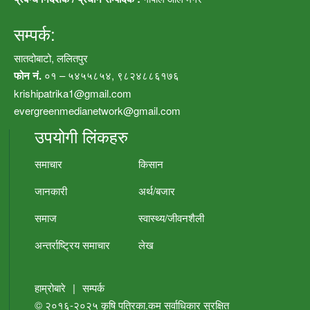
सम्पर्क:
सातदोबाटो, ललितपुर
फोन नं.
०१ – ५४५५८५४, ९८२४८८६१७६
krishipatrika1@gmail.com
evergreenmedianetwork@gmail.com
उपयोगी लिंकहरु
समाचार
किसान
जानकारी
अर्थ/बजार
समाज
स्वास्थ्य/जीवनशैली
अन्तर्राष्ट्रिय समाचार
लेख
हाम्रोबारे
|
सम्पर्क
© २०१६-२०२५
कृषि पत्रिका.कम
सर्वाधिकार सुरक्षित