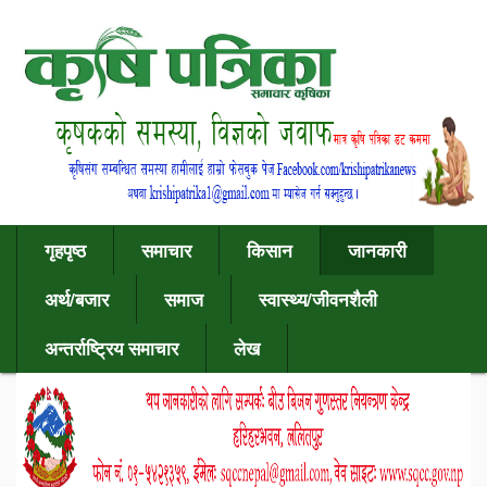
गृहपृष्ठ
समाचार
किसान
जानकारी
अर्थ/बजार
समाज
स्वास्थ्य/जीवनशैली
अन्तर्राष्ट्रिय समाचार
लेख