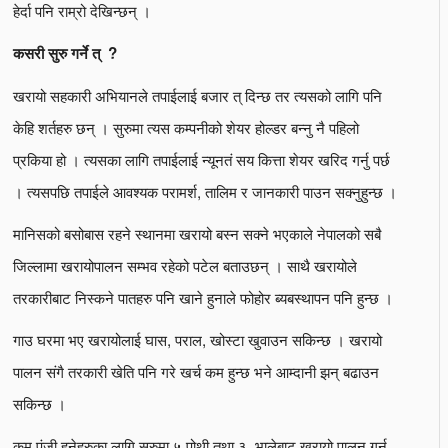
हेर्दा पनि राम्रो देखिन्छन् ।
कसरी सुरु गर्ने त् ?
खरायो सहकारी अभियानले तपाईलाई बजार त् दिन्छ तर त्यसको लागि पनि
केहि शर्तहरु छन् । सुरुमा त्यस कम्पनीको शेयर होल्डर बन्नु नै पहिलो
प्रकिया हो । त्यसका लागि तपाईलाई न्यूनतं सय कित्ता शेयर खरिद गर्नु पर्छ
। त्यसपछि तपाईले आवश्यक परामर्श, तालिम र जानकारी पाउन सक्नुहुन्छ ।
मानिसको बसोबास रहने स्थानमा खरायो बस्न सक्ने भएकाले नेपालको सबै
जिल्लामा खरायोपालन सम्भव रहेको पटेल बताउछन् । साथै खरायोले
तरकारीबाट निस्कने पातहरु पनि खाने हुनाले फोहोर ब्यबस्थापन पनि हुन्छ ।
गाउ घरमा भए खरायोलाई घास, पराल, खोस्टा खुवाउन सकिन्छ । खरायो
पालन संगै तरकारी खेति पनि गरे खर्च कम हुन्छ भने आम्दानी झन् बढाउन
सकिन्छ ।
कम पुंजी हुनेहरुका लागि सुरुमा ५ पोथी तथा ३ भालेबाट खरायो पालन गर्न