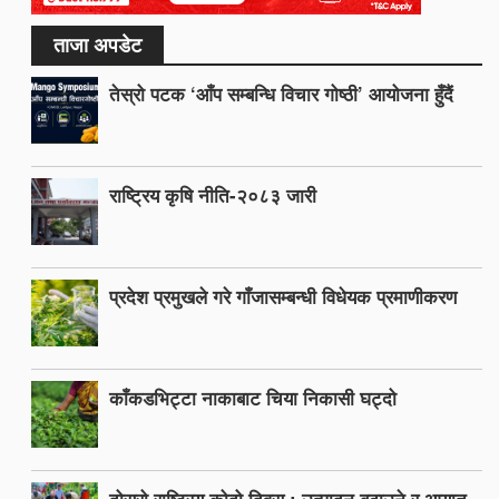
ताजा अपडेट
तेस्रो पटक ‘आँप सम्बन्धि विचार गोष्ठी’ आयोजना हुँदैं
राष्ट्रिय कृषि नीति-२०८३ जारी
प्रदेश प्रमुखले गरे गाँजासम्बन्धी विधेयक प्रमाणीकरण
काँकडभिट्टा नाकाबाट चिया निकासी घट्दो
दोस्रो राष्ट्रिय कोदो दिवस : उत्पादन बढाउने र आयात