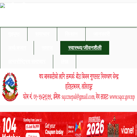
गृहपृष्ठ
समाचार
किसान
जानकारी
अर्थ/बजार
समाज
स्वास्थ्य/जीवनशैली
अन्तर्राष्ट्रिय समाचार
लेख