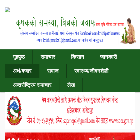
गृहपृष्ठ
समाचार
किसान
जानकारी
अर्थ/बजार
समाज
स्वास्थ्य/जीवनशैली
अन्तर्राष्ट्रिय समाचार
लेख