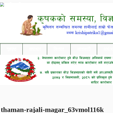
गृहपृष्ठ
समाचार
किसान
जानकारी
अर्थ/
thaman-rajali-magar_63vmol116k