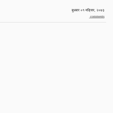
बुधबार ०१ मङि्सर, २०७३
comments