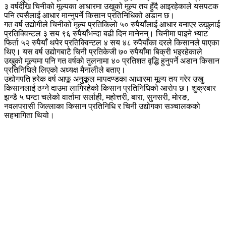
३ वर्षदेखि चिनीको मूल्यका आधारमा उखुको मूल्य तय हुँदै आइरहेकाले यसपटक
पनि त्यसैलाई आधार मान्नुपर्ने किसान प्रतिनिधिको अडान छ।
गत वर्ष उद्योगीले चिनीको मूल्य प्रतिकिलो ५० रुपैयाँलाई आधार बनाएर उखुलाई
प्रतिक्विन्टल ३ सय ९६ रुपैयाँभन्दा बढी दिन मानेनन्। चिनीमा पाइने भ्याट
फिर्ता ५२ रुपैयाँ थपेर प्रतिक्विन्टल ४ सय ४८ रुपैयाँका दरले किसानले पाएका
थिए। यस वर्ष उद्योगबाटै चिनी प्रतिकेजी ७० रुपैयाँमा बिक्री भइरहेकाले
उखुको मूल्यमा पनि गत वर्षको तुलनामा ४० प्रतिशत वृद्धि हुनुपर्ने अडान किसान
प्रतिनिधिले लिएको अध्यक्ष मैनालीले बताए।
उद्योगपति हरेक वर्ष आफू अनुकूल मापदण्डका आधारमा मूल्य तय गरेर उखु
किसानलाई ठग्ने दाउमा लागिरहेको किसान प्रतिनिधिको आरोप छ। शुक्रबार
झन्डै ५ घन्टा चलेको वार्तामा सर्लाही, महोत्तरी, बारा, सुनसरी, मोरङ,
नवलपरासी जिल्लाका किसान प्रतिनिधि र चिनी उद्योगका सञ्चालकको
सहभागिता थियो।