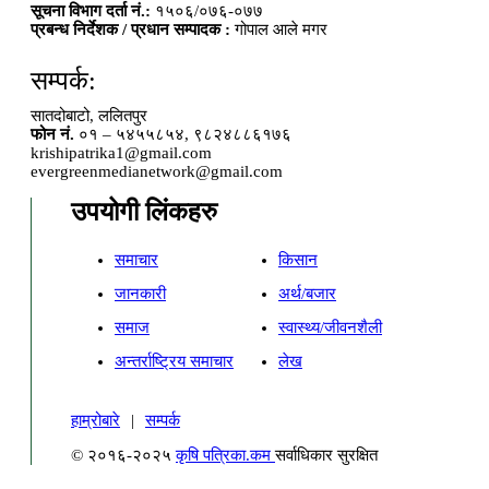
सूचना विभाग दर्ता नं.:
१५०६/०७६-०७७
प्रबन्ध निर्देशक / प्रधान सम्पादक :
गोपाल आले मगर
सम्पर्क:
सातदोबाटो, ललितपुर
फोन नं.
०१ – ५४५५८५४, ९८२४८८६१७६
krishipatrika1@gmail.com
evergreenmedianetwork@gmail.com
उपयोगी लिंकहरु
समाचार
किसान
जानकारी
अर्थ/बजार
समाज
स्वास्थ्य/जीवनशैली
अन्तर्राष्ट्रिय समाचार
लेख
हाम्रोबारे
|
सम्पर्क
© २०१६-२०२५
कृषि पत्रिका.कम
सर्वाधिकार सुरक्षित