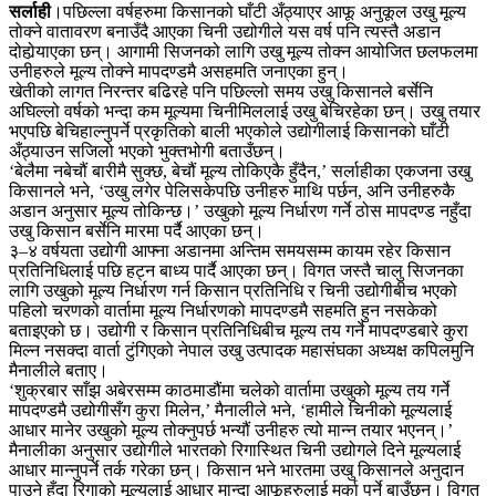
सर्लाही
।पछिल्ला वर्षहरुमा किसानको घाँटी अँठ्याएर आफू अनुकूल उखु मूल्य
तोक्ने वातावरण बनाउँदै आएका चिनी उद्योगीले यस वर्ष पनि त्यस्तै अडान
दोहोर्‍याएका छन्। आगामी सिजनको लागि उखु मूल्य तोक्न आयोजित छलफलमा
उनीहरुले मूल्य तोक्ने मापदण्डमै असहमति जनाएका हुन्।
खेतीको लागत निरन्तर बढिरहे पनि पछिल्लो समय उखु किसानले बर्सेनि
अघिल्लो वर्षको भन्दा कम मूल्यमा चिनीमिललाई उखु बेचिरहेका छन्। उखु तयार
भएपछि बेचिहाल्नुपर्ने प्रकृतिको बाली भएकोले उद्योगीलाई किसानको घाँटी
अँठ्याउन सजिलो भएको भुक्तभोगी बताउँछन्।
‘बेलैमा नबेचौं बारीमै सुक्छ, बेचौं मूल्य तोकिएकै हुँदैन,’ सर्लाहीका एकजना उखु
किसानले भने, ‘उखु लगेर पेलिसकेपछि उनीहरु माथि पर्छन, अनि उनीहरुकै
अडान अनुसार मूल्य तोकिन्छ।’ उखुको मूल्य निर्धारण गर्ने ठोस मापदण्ड नहुँदा
उखु किसान बर्सेनि मारमा पर्दै आएका छन्।
३–४ वर्षयता उद्योगी आफ्ना अडानमा अन्तिम समयसम्म कायम रहेर किसान
प्रतिनिधिलाई पछि हट्न बाध्य पार्दै आएका छन्। विगत जस्तै चालु सिजनका
लागि उखुको मूल्य निर्धारण गर्न किसान प्रतिनिधि र चिनी उद्योगीबीच भएको
पहिलो चरणको वार्तामा मूल्य निर्धारणको मापदण्डमै सहमति हुन नसकेको
बताइएको छ। उद्योगी र किसान प्रतिनिधिबीच मूल्य तय गर्ने मापदण्डबारे कुरा
मिल्न नसक्दा वार्ता टुंगिएको नेपाल उखु उत्पादक महासंघका अध्यक्ष कपिलमुनि
मैनालीले बताए।
‘शुक्रबार साँझ अबेरसम्म काठमाडौंमा चलेको वार्तामा उखुको मूल्य तय गर्ने
मापदण्डमै उद्योगीसँग कुरा मिलेन,’ मैनालीले भने, ‘हामीले चिनीको मूल्यलाई
आधार मानेर उखुको मूल्य तोक्नुपर्छ भन्यौं उनीहरु त्यो मान्न तयार भएनन्।’
मैनालीका अनुसार उद्योगीले भारतको रिगास्थित चिनी उद्योगले दिने मूल्यलाई
आधार मान्नुपर्ने तर्क गरेका छन्। किसान भने भारतमा उखु किसानले अनुदान
पाउने हुँदा रिगाको मूल्यलाई आधार मान्दा आफूहरुलाई मर्का पर्ने बाउँछन्। विगत