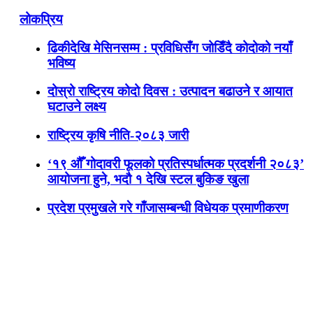
लोकप्रिय
ढिकीदेखि मेसिनसम्म : प्रविधिसँग जोडिँदै कोदोको नयाँ
भविष्य
दोस्रो राष्ट्रिय कोदो दिवस : उत्पादन बढाउने र आयात
घटाउने लक्ष्य
राष्ट्रिय कृषि नीति-२०८३ जारी
‘१९ औँ गोदावरी फूलको प्रतिस्पर्धात्मक प्रदर्शनी २०८३’
आयोजना हुने, भदौ १ देखि स्टल बुकिङ खुला
प्रदेश प्रमुखले गरे गाँजासम्बन्धी विधेयक प्रमाणीकरण