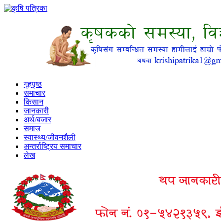
गृहपृष्ठ
समाचार
किसान
जानकारी
अर्थ/बजार
समाज
स्वास्थ्य/जीवनशैली
अन्तर्राष्ट्रिय समाचार
लेख