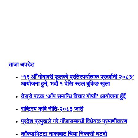
ताजा अपडेट
‘१९ औँ गोदावरी फूलको प्रतिस्पर्धात्मक प्रदर्शनी २०८३’
आयोजना हुने, भदौ १ देखि स्टल बुकिङ खुला
तेस्रो पटक ‘आँप सम्बन्धि विचार गोष्ठी’ आयोजना हुँदैं
राष्ट्रिय कृषि नीति-२०८३ जारी
प्रदेश प्रमुखले गरे गाँजासम्बन्धी विधेयक प्रमाणीकरण
काँकडभिट्टा नाकाबाट चिया निकासी घट्दो