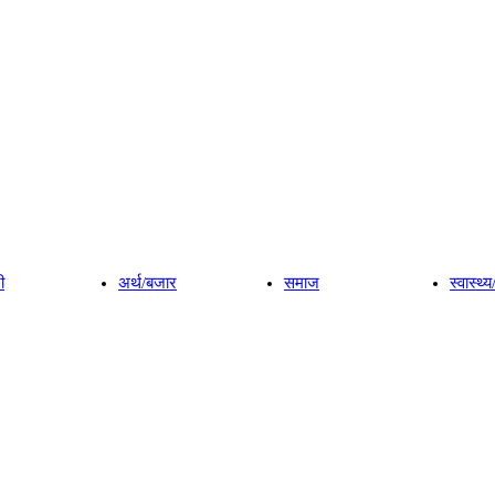
ी
अर्थ/बजार
समाज
स्वास्थ