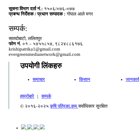
सूचना विभाग दर्ता नं.:
१५०६/०७६-०७७
प्रबन्ध निर्देशक / प्रधान सम्पादक :
गोपाल आले मगर
सम्पर्क:
सातदोबाटो, ललितपुर
फोन नं.
०१ – ५४५५८५४, ९८२४८८६१७६
krishipatrika1@gmail.com
evergreenmedianetwork@gmail.com
उपयोगी लिंकहरु
समाचार
किसान
जानकार
हाम्रोबारे
|
सम्पर्क
© २०१६-२०२५
कृषि पत्रिका.कम
सर्वाधिकार सुरक्षित