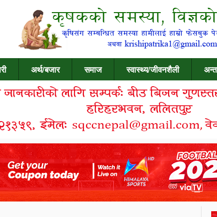
री
अर्थ/बजार
समाज
स्वास्थ्य/जीवनशैली
अन्त