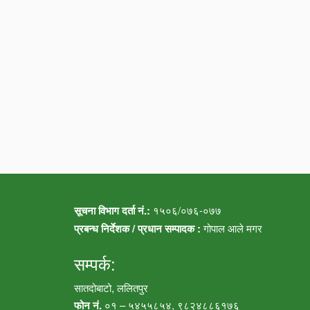
सूचना विभाग दर्ता नं.:
१५०६/०७६-०७७
प्रबन्ध निर्देशक / प्रधान सम्पादक :
गोपाल आले मगर
सम्पर्क:
सातदोबाटो, ललितपुर
फोन नं.
०१ – ५४५५८५४, ९८२४८८६१७६