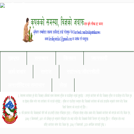
गृहपृष्ठ
समाचार
किसान
जानकारी
अर्थ/बजार
समाज
स्वास्थ्य/जीवनशैली
अन्तर्राष्ट्रिय समाचार
लेख