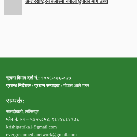
अन्तरराष्ट्रिय बजारमा नेपाली छुर्पीको माग उच्च
सूचना विभाग दर्ता नं.:
१५०६/०७६-०७७
प्रबन्ध निर्देशक / प्रधान सम्पादक :
गोपाल आले मगर
सम्पर्क:
सातदोबाटो, ललितपुर
फोन नं.
०१ – ५४५५८५४, ९८२४८८६१७६
krishipatrika1@gmail.com
evergreenmedianetwork@gmail.com