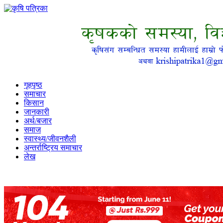
गृहपृष्ठ
समाचार
किसान
जानकारी
अर्थ/बजार
समाज
स्वास्थ्य/जीवनशैली
अन्तर्राष्ट्रिय समाचार
लेख