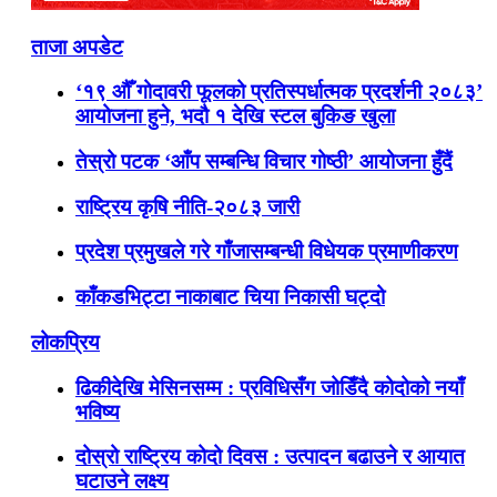
ताजा अपडेट
‘१९ औँ गोदावरी फूलको प्रतिस्पर्धात्मक प्रदर्शनी २०८३’
आयोजना हुने, भदौ १ देखि स्टल बुकिङ खुला
तेस्रो पटक ‘आँप सम्बन्धि विचार गोष्ठी’ आयोजना हुँदैं
राष्ट्रिय कृषि नीति-२०८३ जारी
प्रदेश प्रमुखले गरे गाँजासम्बन्धी विधेयक प्रमाणीकरण
काँकडभिट्टा नाकाबाट चिया निकासी घट्दो
लोकप्रिय
ढिकीदेखि मेसिनसम्म : प्रविधिसँग जोडिँदै कोदोको नयाँ
भविष्य
दोस्रो राष्ट्रिय कोदो दिवस : उत्पादन बढाउने र आयात
घटाउने लक्ष्य