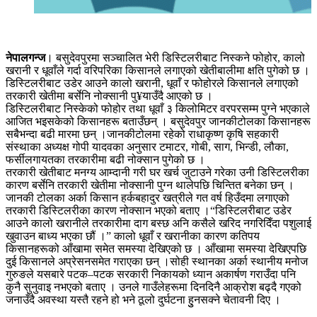
नेपालगन्ज
। बसुदेवपुरमा सञ्चालित भेरी डिस्टिलरीबाट निस्कने फोहोर, कालो
खरानी र धूवाँले गर्दा वरिपरिका किसानले लगाएको खेतीबालीमा क्षति पुगेको छ ।
डिस्टिलरीबाट उडेर आउने कालो खरानी, धूवाँ र फोहोरले किसानले लगाएको
तरकारी खेतीमा बर्सेनि नोक्सानी पु¥याउँदै आएको छ ।
डिस्टिलरीबाट निस्केको फोहोर तथा धूवाँ ३ किलोमिटर वरपरसम्म पुग्ने भएकाले
आजित भइसकेको किसानहरू बताउँछन् । बसुदेवपुर जानकीटोलका किसानहरू
सबैभन्दा बढी मारमा छन् ।जानकीटोलमा रहेको राधाकृष्ण कृषि सहकारी
संस्थाका अध्यक्ष गोपी यादवका अनुसार टमाटर, गोबी, साग, भिन्डी, लौका,
फर्सीलगायतका तरकारीमा बढी नोक्सान पुगेको छ ।
तरकारी खेतीबाट मनग्य आम्दानी गरी घर खर्च जुटाउने गरेका उनी डिस्टिलरीका
कारण बर्सेनि तरकारी खेतीमा नोक्सानी पुग्न थालेपछि चिन्तित बनेका छन् ।
जानकी टोलका अर्का किसान हर्कबहादुर खत्रीले गत वर्ष हिउँदमा लगाएको
तरकारी डिस्टिलरीका कारण नोक्सान भएको बताए ।“डिस्टिलरीबाट उडेर
आउने कालो खरानीले तरकारीमा दाग बस्छ अनि कसैले खरिद नगरिदिँदा पशुलाई
खुवाउन बाध्य भएका छौं ।” कालो धूवाँ र खरानीका कारण कतिपय
किसानहरूको आँखामा समेत समस्या देखिएको छ । आँखामा समस्या देखिएपछि
दुई किसानले अप्रेसनसमेत गराएका छन् ।सोही स्थानका अर्का स्थानीय मनोज
गुरुङले यसबारे पटक–पटक सरकारी निकायको ध्यान अकार्षण गराउँदा पनि
कुनै सुनुवाइ नभएको बताए । उनले गाउँलेहरूमा दिनदिनै आक्रोश बढ्दै गएको
जनाउँदै अवस्था यस्तै रहने हो भने ठूलो दुर्घटना हुुनसक्ने चेतावनी दिए ।